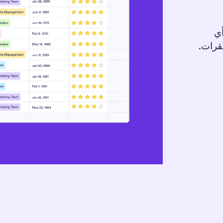
أي
قرات.