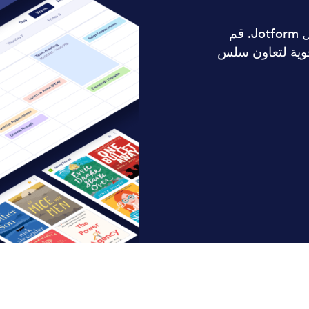
شاهد بياناتك بشكل مختلف باستخدام جداول Jotform. قم
وية لتعاون سلس