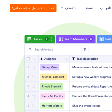
القوالب
قصة
استكشف
قم بإنشاء جدول – إنه مجاني!