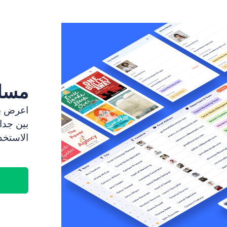
مسا
اعرض بي
بين جدا
الاستخد