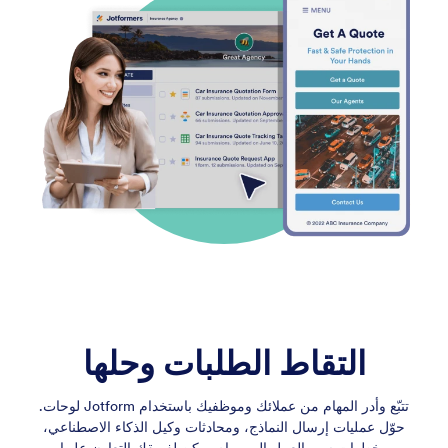
التقاط الطلبات وحلها
تتبّع وأدر المهام من عملائك وموظفيك باستخدام Jotform لوحات.
حوّل عمليات إرسال النماذج، ومحادثات وكيل الذكاء الاصطناعي،
وخطوات سير العمل إلى مهام يمكن لفريقك التعاون عليها