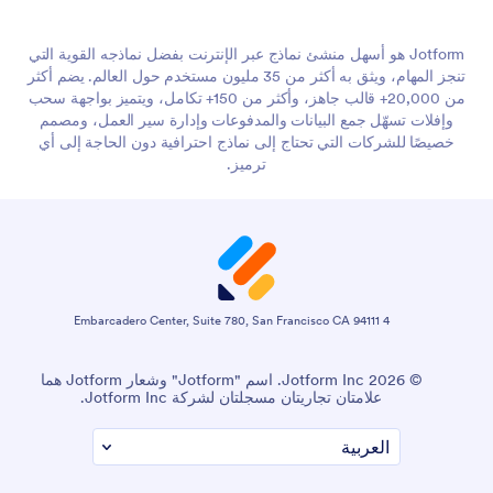
Jotform هو أسهل منشئ نماذج عبر الإنترنت بفضل نماذجه القوية التي
تنجز المهام، ويثق به أكثر من 35 مليون مستخدم حول العالم. يضم أكثر
من 20,000+ قالب جاهز، وأكثر من 150+ تكامل، ويتميز بواجهة سحب
وإفلات تسهّل جمع البيانات والمدفوعات وإدارة سير العمل، ومصمم
خصيصًا للشركات التي تحتاج إلى نماذج احترافية دون الحاجة إلى أي
ترميز.
4 Embarcadero Center, Suite 780, San Francisco CA 94111
© 2026 Jotform Inc. اسم "Jotform" وشعار Jotform هما
علامتان تجاريتان مسجلتان لشركة Jotform Inc.