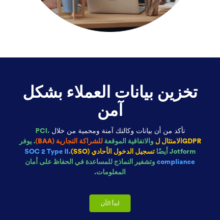
تخزين بيانات العملاء بشكل
آمن
تأكد من أن بيانات وكالتك آمنة ومحمية من خلال
PCI،
GDPRالامتثال ل
والاتفاقية الموقعة
للشراكة التجارية (BAA)
. يوفر
Jotform أيضًا
تسجيل الدخول الأحادي (SSO)
،
SOC 2 Type II
compliance
وتشفير النماذج للمساعدة في الحفاظ على أمان
المعلومات.
ابدأ الآن