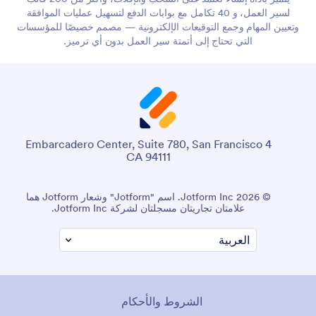
لسير العمل، و 40 تكامل مع بوابات الدفع لتسهيل عمليات الموافقة
وتعيين المهام وجمع التوقيعات الإلكترونية — مصمم خصيصًا للمؤسسات
التي تحتاج إلى أتمتة سير العمل بدون أي ترميز.
4 Embarcadero Center, Suite 780, San Francisco
CA 94111
© 2026 Jotform Inc. اسم "Jotform" وشعار Jotform هما
علامتان تجاريتان مسجلتان لشركة Jotform Inc.
الشروط والأحكام