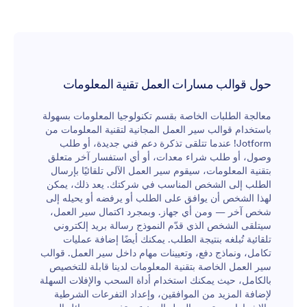
طريق إعداد الإشعارات وإضافة المزيد من المعتمدين وتخصيص
التفرعات الشرطية. يمكن الرد على المهام من على أي جهاز
مباشرةً من خلال صندوق الوارد الخاص بكل معتمد على حدا،
وبصفتك مالك النموذج يمكنك إدارة خطة الموافقة من خلال جداول
Jotform أيضًا! قم بتطوير الطريقة التي تقبل بها الطلبات من عملاء
تكنولوجيا المعلومات باستخدام قالب عملية الموافقة على طلب
حول قوالب مسارات العمل تقنية المعلومات
المعلومات المجاني عبر الإنترنت.
معالجة الطلبات الخاصة بقسم تكنولوجيا المعلومات بسهولة
باستخدام قوالب سير العمل المجانية لتقنية المعلومات من
Jotform! عندما تتلقى تذكرة دعم فني جديدة، أو طلب
وصول، أو طلب شراء معدات، أو أي استفسار آخر متعلق
بتقنية المعلومات، سيقوم سير العمل الآلي تلقائيًا بإرسال
الطلب إلى الشخص المناسب في شركتك. يعد ذلك، يمكن
لهذا الشخص أن يوافق على الطلب أو يرفضه أو يحيله إلى
شخص آخر — ومن أي جهاز. وبمجرد اكتمال سير العمل،
سيتلقى الشخص الذي قدّم النموذج رسالة بريد إلكتروني
تلقائية تُبلغه بنتيجة الطلب. يمكنك أيضًا إضافة عمليات
تكامل، ونماذج دفع، وتعيينات مهام داخل سير العمل. قوالب
سير العمل الخاصة بتقنية المعلومات لدينا قابلة للتخصيص
بالكامل، حيث يمكنك استخدام أداة السحب والإفلات السهلة
لإضافة المزيد من الموافقين، وإعداد التفرعات الشرطية