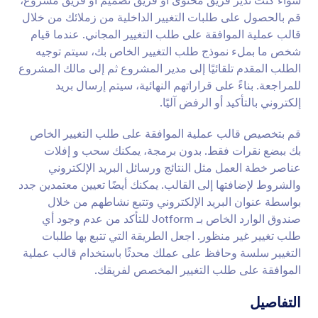
سواء كنت تدير فريق محتوى أو فريق تصميم أو فريق مشروع،
قم بالحصول على طلبات التغيير الداخلية من زملائك من خلال
قالب عملية الموافقة على طلب التغيير المجاني. عندما قيام
شخص ما بملء نموذج طلب التغيير الخاص بك، سيتم توجيه
الطلب المقدم تلقائيًا إلى مدير المشروع ثم إلى مالك المشروع
للمراجعة. بناءً على قراراتهم النهائية، سيتم إرسال بريد
إلكتروني بالتأكيد أو الرفض آليًا.
قم بتخصيص قالب عملية الموافقة على طلب التغيير الخاص
بك ببضع نقرات فقط. بدون برمجة، يمكنك سحب و إفلات
عناصر خطة العمل مثل النتائج ورسائل البريد الإلكتروني
والشروط لإضافتها إلى القالب. يمكنك أيضًا تعيين معتمدين جدد
بواسطة عنوان البريد الإلكتروني وتتبع نشاطهم من خلال
صندوق الوارد الخاص بـ Jotform للتأكد من عدم وجود أي
طلب تغيير غير منظور. اجعل الطريقة التي تتبع بها طلبات
التغيير سلسة وحافظ على عملك محدثًا باستخدام قالب عملية
الموافقة على طلب التغيير المخصص لفريقك.
التفاصيل