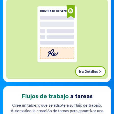
Contratos Firmados
4 tareas
CONTRATO DE VENTAS
Eva Jason
Firmado
Elizabeth Oliver
Firmado
Emmet Wood firmó el
contrato.
Firmado
1
Anwen Lewis
Firmado
Añadir tarea
Ir a Detalles
Flujos de trabajo
a tareas
Cree un tablero que se adapte a su flujo de trabajo.
Automatice la creación de tareas para garantizar una