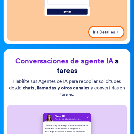
Enviar
Ir a Detalles
Conversaciones de agente IA
a
tareas
Habilite sus Agentes de IA para recopilar solicitudes
desde
chats, llamadas y otros canales
y convertirlas en
tareas.
Nueva Solicitud
3 tareas
Sarah
El buzón de correo electrónico no se está
Agente de atenciòn al cliente
sincronizando correctamente en Outlook
y dispositivos móviles.
Desconecte y mantenga presionado el botón de
Problema de email
encendido – Desconecte el cargador y
mantenga presionado el botón de encendido