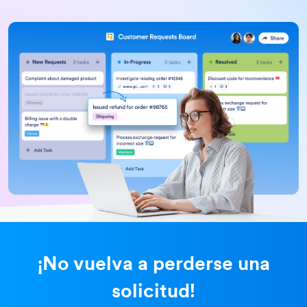
¡No vuelva a perderse una
solicitud!