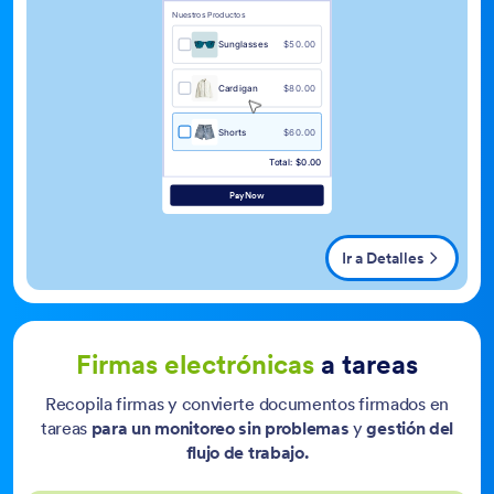
Nuestros Productos
Sunglasses
$50.00
Cardigan
$80.00
Shorts
$60.00
Total: $0.00
PayNow
Ir a Detalles
Firmas electrónicas
a tareas
Recopila firmas y convierte documentos firmados en
tareas
para un monitoreo sin problemas
y
gestión del
flujo de trabajo.