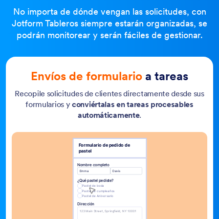
No importa de dónde vengan las solicitudes, con
Jotform Tableros siempre estarán organizadas, se
podrán monitorear y serán fáciles de gestionar.
Envíos de formulario
a tareas
Recopile solicitudes de clientes directamente desde sus
formularios y
conviértalas en tareas procesables
automáticamente
.
Formulario de pedido de
pastel
Nombre completo
Emma
Davis
¿Qué pastel pediste?
Pastel de boda
Pastel de cumpleaños
Pastel de Aniversario
Dirección
123 Main Street, Springfield, NY 10001