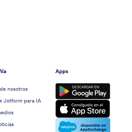
ñía
Apps
de nosotros
e Jotform para IA
medios
oticias