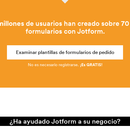
millones
de usuarios han creado sobre
70
formularios con Jotform.
Examinar plantillas de formularios de pedido
No es necesario registrarse.
¡Es GRATIS!
¿Ha ayudado Jotform a su negocio?