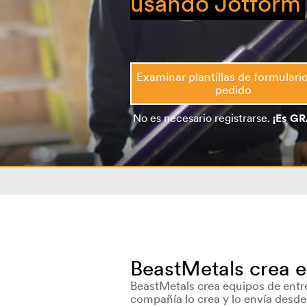
usando Jotform
Examinar plantillas de formulari
pedido
No es necesario registrarse.
¡Es GR
BeastMetals crea 
BeastMetals crea equipos de entre
compañía lo crea y lo envía desde