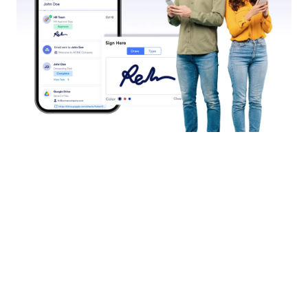
Mi espacio de trabajo
Temas de formulario
Precios
Widgets para formularios
Jotform Enterprise
Integraciones
Ejemplos
Widgets para sitios web
NUEVA
Producto
Ventajas
Herramientas
Herramientas IA
Alternativas
Soporte
Compañía