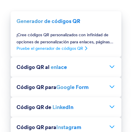
Generador de códigos QR
¡Cree códigos QR personalizados con infinidad de
opciones de personalización para enlaces, páginas
Pruebe el generador de códigos QR
web y mucho más!
Código QR al
enlace
Pruebe el enlace al código QR
Genere con rapidez un código QR para cualquier
enlace o página web.
Código QR para
Google Form
Pruebe el código QR para Google Form
Genere un código QR que enlace de forma directa
con su formulario de Google.
Código QR de
LinkedIn
Pruebe el código QR para LinkedIn
Genere un código QR de perfil de LinkedIn o de
página de empresa.
Código QR para
Instagram