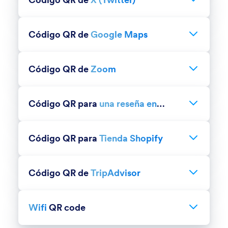
puedan acceder al instante. Ya sea usted, un
con facilidad.
Pruebe el código QR de X (Twitter)
Facilite que la gente le siga, lea sus tweets o se una a
creador, un influencer o una empresa, los códigos
su conversación con un código QR para X (Twitter).
QR de TikTok le permiten aumentar su audiencia y su
Código QR de
Google Maps
Ideal para creadores, marcas y vendedores que
interacción de manera más sencilla.
Pruebe el código QR para Google Maps
Facilite que la gente le encuentre con un código QR
buscan incrementar su alcance y participación.
escaneable para Google Maps. Perfecto para
Código QR de
Zoom
empresas, eventos y uso personal cuando quiera
Pruebe el código QR para Zoom
Comparta sus reuniones, seminarios web o
compartir una ubicación de manera instantánea.
grabaciones de Zoom de inmediato con un código
Código QR para
una reseña en
QR escaneable. Ideal para equipos remotos,
Google Business
Pruebe el código QR de reseñas para Google
Genere códigos QR de reseñas para Google Business
organizadores de eventos y educadores que desean
Business
para recopilar comentarios instantáneos. Comparta
un acceso rápido y fluido.
Código QR para
Tienda Shopify
códigos con los clientes y mejore su reputación en
línea sin esfuerzo.
Pruebe código QR para la tienda Shopify
Transforme su tienda Shopify en una experiencia
escaneable con un código QR que enlace
Código QR de
TripAdvisor
directamente a su tienda, páginas de productos o
Pruebe el código QR para TripAdvisor
Simplifique que los clientes encuentren su perfil de
campañas de descuento. Perfecto para dirigir tráfico
Tripadvisor, dejen opiniones o exploren sus servicios
y aumentar las ventas tanto en línea como fuera de
Wifi
QR code
con un código QR. Perfecto para restaurantes,
línea.
Try Wifi QR code
Create a QR code for your Wi-Fi network so guests
hoteles, atracciones y negocios de viajes que desean