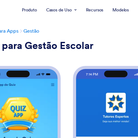
Produto
Casos de Uso
Recursos
Modelos
ara Apps
Gestão
para Gestão Escolar
M
7:14 PM
: App de Quiz
: A
Visualizar
Visualizar