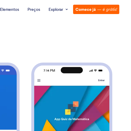
Elementos
Preços
Explorar
Comece já
—
é grátis!
7:14 PM
pp para Tutoria
: App Quiz de Matemá
Visualizar