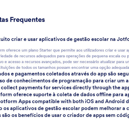
tas Frequentes
Para clientes
atuito criar e usar aplicativos de gestão escolar na Jot
rm oferece um plano Starter que permite aos utilizadores criar e usar a
iedade de recursos adequados para operações de pequena escala ou pa
vo e acesso a recursos avançados, pode ser necessário atualizar para u
tituições de todos os tamanhos possam encontrar uma opção adequada 
ados e pagamentos coletados através do app são segu
iso de conhecimentos de programação para criar um a
I collect payments for services directly through the ap
tform oferece suporte à coleta de dados offline para a
Jotform Apps compatible with both iOS and Android 
 os aplicativos de gestão escolar podem melhorar a 
s são os benefícios de usar o criador de apps sem códi