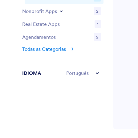
outras pesso
Nonprofit Apps
2
mail. Leve s
nível com u
funciona em 
Real Estate Apps
1
Agendamentos
2
Todas as Categorias
IDIOMA
Português