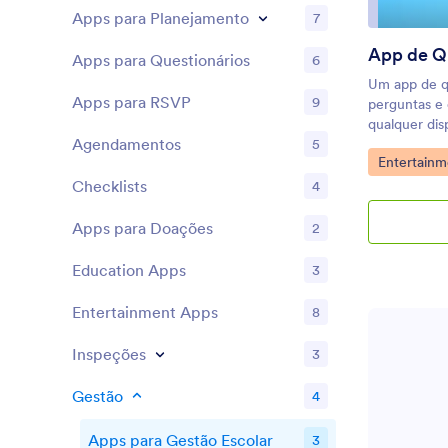
Apps para Planejamento
7
App de Q
Apps para Questionários
6
Um app de q
Apps para RSVP
9
perguntas e 
qualquer dis
Agendamentos
5
um evento n
Ir para Cat
Entertainm
amigos, com
gratuito da
Checklists
4
quatro quiz
preencher e 
Apps para Doações
2
pelo editor 
para criar n
Education Apps
3
são sincroni
Jotform, fac
Entertainment Apps
8
Personalizar
arraste e sol
Inspeções
3
tabelas para 
links e docu
Gestão
4
enviar fotos
estiver pron
Apps para Gestão Escolar
3
dispositivo 