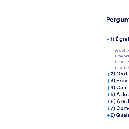
Pergun
-
1) É gr
A Jotfo
uma var
extensi
que ins
+
2) Os d
+
3) Prec
+
4) Can 
+
5) A Jo
+
6) Are 
+
7) Como
+
8) Quai