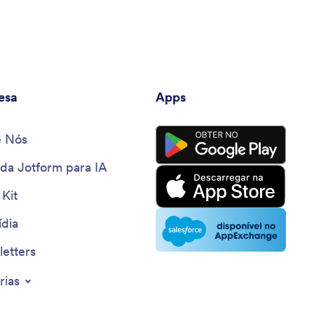
esa
Apps
e Nós
 da Jotform para IA
 Kit
dia
etters
rias