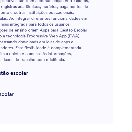
aplicativos facilitam a comunicação entre alunos,
o este App
inicial, adicione novos quizzes ou atualize
e registros acadêmicos, horários, pagamentos de
zável.
os existentes, inclua links, documentos e
ento e outras instituições educacionais,
imagens — e configure cálculos para gerar
ulas. Ao integrar diferentes funcionalidades em
notas automaticamente. Economize tempo
ais integrada para todos os usuários.
(e papel!) com um App Quiz de Matemática
ções de ensino criem Apps para Gestão Escolar
gratuito da Jotform.
o a tecnologia Progressive Web App (PWA),
ispensando downloads em lojas de apps e
adores. Essa flexibilidade é complementada
ita a coleta e o acesso às informações,
 fluxos de trabalho com eficiência.
stão escolar
scolar