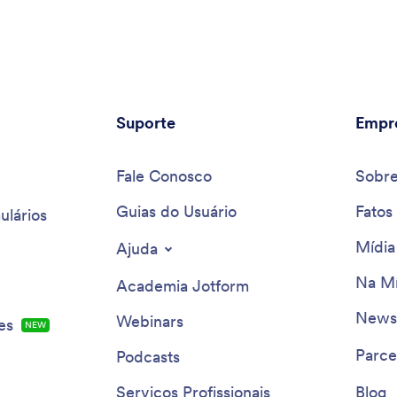
Suporte
Empr
Fale Conosco
Sobr
Guias do Usuário
Fatos
ulários
Mídia
Ajuda
Na Mí
Academia Jotform
Newsl
Webinars
es
NEW
Parce
Podcasts
Serviços Profissionais
Blog