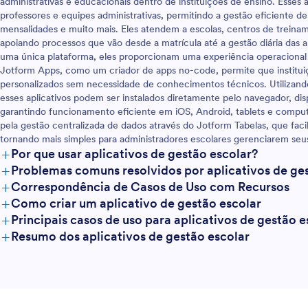
administrativas e educacionais dentro de instituições de ensino. Esses 
as por link ou convite por e-
com rapidez e praticidade usand
professores e equipes administrativas, permitindo a gestão eficiente d
eus quizzes online para outro
para Tutoria totalmente personali
mensalidades e muito mais. Eles atendem a escolas, centros de treinam
m app personalizado que
apoiando processos que vão desde a matrícula até a gestão diária das a
qualquer lugar.
uma única plataforma, eles proporcionam uma experiência operacional m
Jotform Apps, como um criador de apps no-code, permite que institui
personalizados sem necessidade de conhecimentos técnicos. Utilizand
esses aplicativos podem ser instalados diretamente pelo navegador, d
garantindo funcionamento eficiente em iOS, Android, tablets e comput
pela gestão centralizada de dados através do Jotform Tabelas, que facil
tornando mais simples para administradores escolares gerenciarem seus
+
Por que usar aplicativos de gestão escolar?
+
Problemas comuns resolvidos por aplicativos de ge
+
Correspondência de Casos de Uso com Recursos
+
Como criar um aplicativo de gestão escolar
+
Principais casos de uso para aplicativos de gestão e
+
Resumo dos aplicativos de gestão escolar
Para gestores
Para equipas