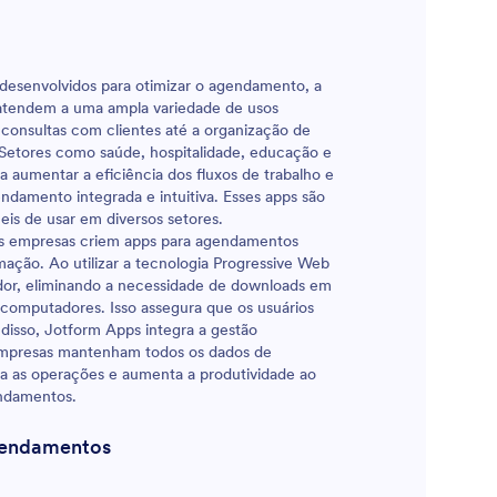
to,
redes
irmações.
 seus
 desenvolvidos para otimizar o agendamento, a
nunca foi
s atendem a uma ampla variedade de usos
consultas com clientes até a organização de
 Setores como saúde, hospitalidade, educação e
 aumentar a eficiência dos fluxos de trabalho e
ndamento integrada e intuitiva. Esses apps são
ceis de usar em diversos setores.
as empresas criem apps para agendamentos
ção. Ao utilizar a tecnologia Progressive Web
dor, eliminando a necessidade de downloads em
e computadores. Isso assegura que os usuários
 disso, Jotform Apps integra a gestão
 empresas mantenham todos os dados de
za as operações e aumenta a produtividade ao
endamentos.
gendamentos