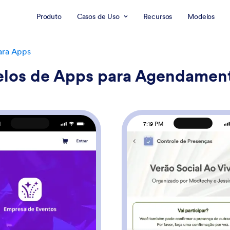
Produto
Casos de Uso
Recursos
Modelos
ara Apps
los de Apps para Agendamen
M
7:19 PM
: App de Inscrição para Evento
: A
Visualizar
Visualizar