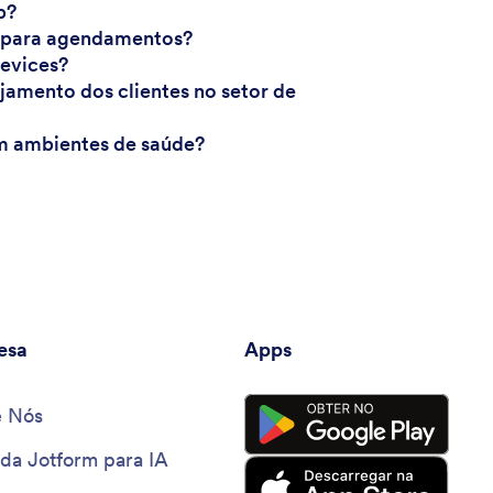
p?
ps para agendamentos?
devices?
mento dos clientes no setor de
em ambientes de saúde?
esa
Apps
e Nós
 da Jotform para IA