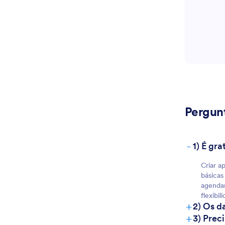
Pergun
-
1) É gr
Criar a
básicas
agendam
flexibi
+
2) Os d
+
3) Prec