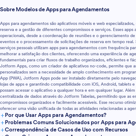
l. Quando estiver pronto,
a tela inicial. Quando estiver pron
Sobre Modelos de Apps para Agendamentos
o link por e-mail ou redes
compartilhe o link por e-mail ou 
omece a receber confirmações.
sociais e comece a receber conf
p, tornar o RSVP dos seus
Com este app, tornar o RSVP dos
Apps para agendamentos são aplicativos móveis e web especializados,
 prático e elegante nunca foi
eventos mais prático e elegante 
reserva e a gestão de diferentes compromissos e serviços. Esses app
tão fácil.
operacionais, desde a coordenação de reuniões e o gerenciamento de 
eventos e o processamento de solicitações de reserva em tempo real.
serviços pessoais utilizam apps para agendamentos com frequência para
melhorar a satisfação dos clientes, oferecendo uma experiência de age
fundamentais para criar fluxos de trabalho organizados, eficientes e fá
Jotform Apps, como um criador de aplicativos no-code, permite que 
personalizados sem a necessidade de amplo conhecimento em programa
App (PWA), Jotform Apps pode ser instalado diretamente pelo navega
lojas de apps e garantindo compatibilidade com iOS, Android, tablets 
possam acessar o aplicativo a qualquer hora e em qualquer lugar. Além
centralizada de dados através do Jotform Tabelas, permitindo que as
compromissos organizados e facilmente acessíveis. Esse recurso otimi
oferecer uma visão unificada de todas as atividades relacionadas a ag
+
Por que Usar Apps para Agendamentos?
+
Problemas Comuns Solucionados por Apps para A
+
Correspondência de Casos de Uso com Recursos