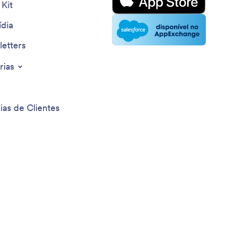
 Kit
dia
etters
rias
ias de Clientes