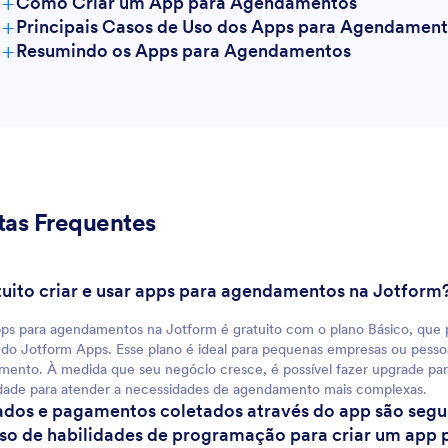
+
Como Criar um App para Agendamentos
+
Principais Casos de Uso dos Apps para Agendamen
+
Resumindo os Apps para Agendamentos
Para gestores
Para equipes
tas Frequentes
atuito criar e usar apps para agendamentos na Jotform
Para clientes
pps para agendamentos na Jotform é gratuito com o plano Básico, que p
 do Jotform Apps. Esse plano é ideal para pequenas empresas ou pessoa
ento. À medida que seu negócio cresce, é possível fazer upgrade par
lidade para atender a necessidades de agendamento mais complexas.
ados e pagamentos coletados através do app são segu
iso de habilidades de programação para criar um ap