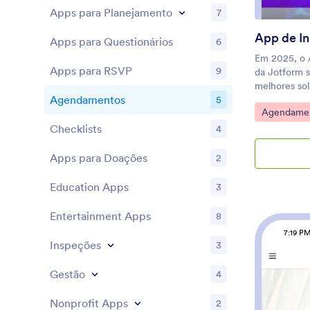
Apps para Planejamento
7
App de In
Apps para Questionários
6
Em 2025, o 
Apps para RSVP
9
da Jotform 
melhores sol
Agendamentos
5
eventos, aj
Ir para Cat
Agendame
organizado e
independent
Checklists
4
escolha de m
redor do mu
Apps para Doações
2
reúne formul
feedback em
Education Apps
3
confiável. 
inscrever, e
Entertainment Apps
8
perguntas d
7:19 P
tablet ou c
Inspeções
3
experiência 
Quer persona
Gestão
4
para Evento
pode adaptar
Nonprofit Apps
2
combinar co