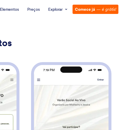
Elementos
Preços
Explorar
Comece já
—
é grátis!
tos
7:19 PM
pp para Controle de Presenças
: App de RSVP
Visualizar