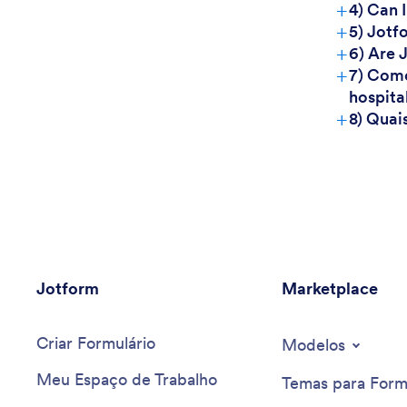
+
4) Can 
+
5) Jotf
+
6) Are 
+
7) Como
hospita
+
8) Quai
Jotform
Marketplace
Criar Formulário
Modelos
Meu Espaço de Trabalho
Temas para Form