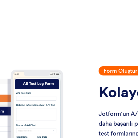
Form Oluştur
Kolay
Jotform'un A/B
daha başarılı
test formlarını