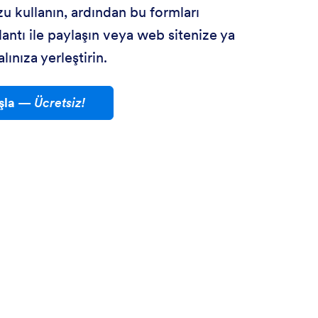
 kullanın, ardından bu formları
ntı ile paylaşın veya web sitenize ya
lınıza yerleştirin.
şla
—
Ücretsiz!