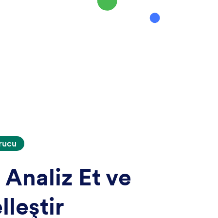
rucu
 Analiz Et ve
lleştir