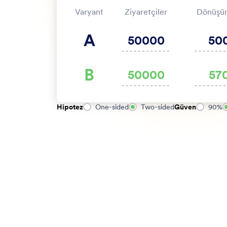
Varyant
Ziyaretçiler
Dönüşü
A
B
Hipotez
One-sided
Two-sided
Güven
90%