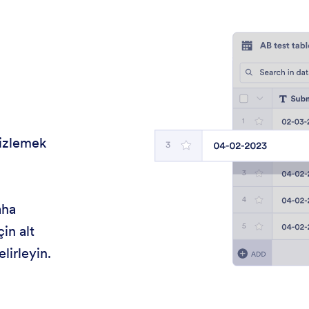
 izlemek
aha
in alt
lirleyin.