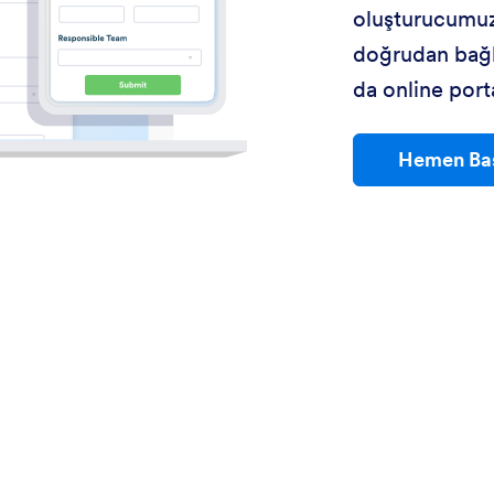
oluşturucumuzu
doğrudan bağla
da online porta
Hemen Ba