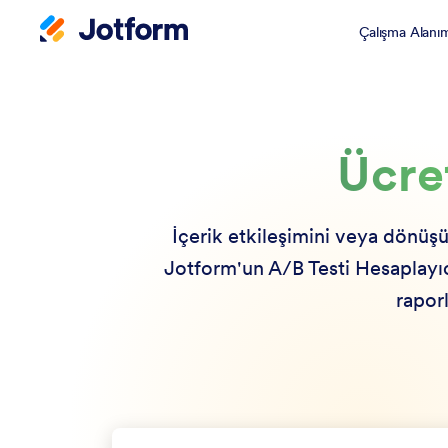
Çalışma Alanı
Ücre
İçerik etkileşimini veya dönüş
Jotform'un A/B Testi Hesaplayıcı
rapor