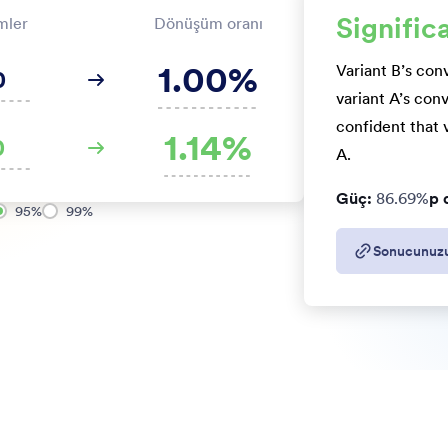
Signific
mler
Dönüşüm oranı
1.00%
Variant B’s conv
variant A’s conv
confident that 
1.14%
A.
Güç:
86.69%
p 
95%
99%
Sonucunuzu