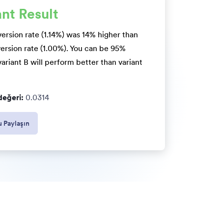
ant Result
ersion rate (
1.14%
) was
14%
higher
than
ersion rate (
1.00%
). You can be
95
%
variant B will perform
better
than variant
değeri:
0.0314
 Paylaşın