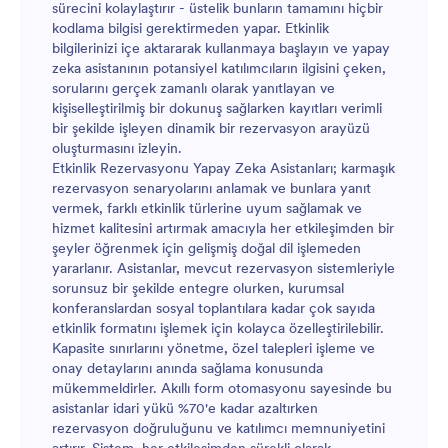
sürecini kolaylaştırır - üstelik bunların tamamını hiçbir
kodlama bilgisi gerektirmeden yapar. Etkinlik
bilgilerinizi içe aktararak kullanmaya başlayın ve yapay
zeka asistanının potansiyel katılımcıların ilgisini çeken,
sorularını gerçek zamanlı olarak yanıtlayan ve
kişiselleştirilmiş bir dokunuş sağlarken kayıtları verimli
bir şekilde işleyen dinamik bir rezervasyon arayüzü
oluşturmasını izleyin.
Etkinlik Rezervasyonu Yapay Zeka Asistanları; karmaşık
rezervasyon senaryolarını anlamak ve bunlara yanıt
vermek, farklı etkinlik türlerine uyum sağlamak ve
hizmet kalitesini artırmak amacıyla her etkileşimden bir
şeyler öğrenmek için gelişmiş doğal dil işlemeden
yararlanır. Asistanlar, mevcut rezervasyon sistemleriyle
sorunsuz bir şekilde entegre olurken, kurumsal
konferanslardan sosyal toplantılara kadar çok sayıda
etkinlik formatını işlemek için kolayca özelleştirilebilir.
Kapasite sınırlarını yönetme, özel talepleri işleme ve
onay detaylarını anında sağlama konusunda
mükemmeldirler. Akıllı form otomasyonu sayesinde bu
asistanlar idari yükü %70'e kadar azaltırken
rezervasyon doğruluğunu ve katılımcı memnuniyetini
artırır. Sistem, her etkileşimden sürekli olarak