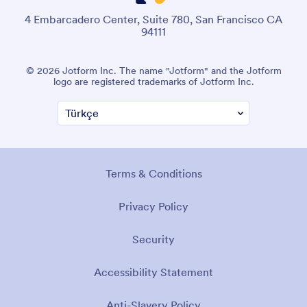
4 Embarcadero Center, Suite 780, San Francisco CA
94111
© 2026 Jotform Inc. "Jotform" adı ve Jotform logosu, Jotform
Inc.'nin tescilli ticari markalarıdır.
Şartlar ve Koşullar
Gizlilik Politikası
Güvenlik
Erişilebilirlik Beyanı
Kölelik Karşıtı Politika