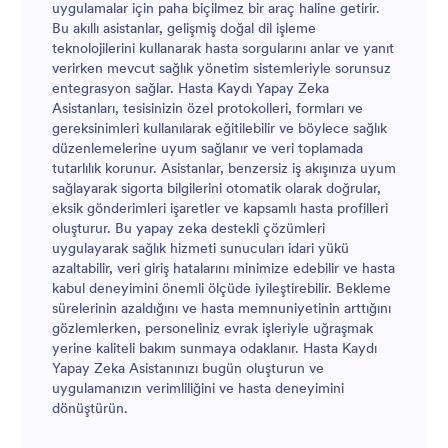
uygulamalar için paha biçilmez bir araç haline getirir.
Bu akıllı asistanlar, gelişmiş doğal dil işleme
teknolojilerini kullanarak hasta sorgularını anlar ve yanıt
verirken mevcut sağlık yönetim sistemleriyle sorunsuz
entegrasyon sağlar. Hasta Kaydı Yapay Zeka
Asistanları, tesisinizin özel protokolleri, formları ve
gereksinimleri kullanılarak eğitilebilir ve böylece sağlık
düzenlemelerine uyum sağlanır ve veri toplamada
tutarlılık korunur. Asistanlar, benzersiz iş akışınıza uyum
sağlayarak sigorta bilgilerini otomatik olarak doğrular,
eksik gönderimleri işaretler ve kapsamlı hasta profilleri
oluşturur. Bu yapay zeka destekli çözümleri
uygulayarak sağlık hizmeti sunucuları idari yükü
azaltabilir, veri giriş hatalarını minimize edebilir ve hasta
kabul deneyimini önemli ölçüde iyileştirebilir. Bekleme
sürelerinin azaldığını ve hasta memnuniyetinin arttığını
gözlemlerken, personeliniz evrak işleriyle uğraşmak
yerine kaliteli bakım sunmaya odaklanır. Hasta Kaydı
Yapay Zeka Asistanınızı bugün oluşturun ve
uygulamanızın verimliliğini ve hasta deneyimini
dönüştürün.