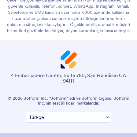
genelinde çok sayıda işletme tarafından 7/24 müşteri desteği için
güvenle kullanılır. Telefon, sohbet, WhatsApp, Instagram, Gmail,
Salesforce ve SMS kanalları üzerinden 7,000 üzerinde kullanıma
hazır asistan şablonu sunarak müşteri etkileşimlerini ve form
doldurma süreçlerini kolaylaştırır. Ölçeklenebilir, otomatik müşteri
hizmetleri çözümlerine ihtiyaç duyan kurumlar için tasarlanmıştır.
4 Embarcadero Center, Suite 780, San Francisco CA
94111
© 2026 Jotform Inc. "Jotform" adı ve Jotform logosu, Jotform
Inc.'nin tescilli ticari markalarıdır.