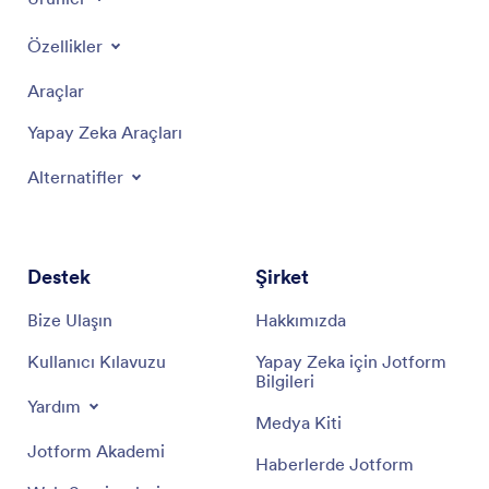
Özellikler
Araçlar
Yapay Zeka Araçları
Alternatifler
Destek
Şirket
Bize Ulaşın
Hakkımızda
Kullanıcı Kılavuzu
Yapay Zeka için Jotform
Bilgileri
Yardım
Medya Kiti
Jotform Akademi
Haberlerde Jotform