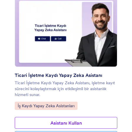
Ticari İşletme Kaydı Yapay Zeka Asistanı
Ticari İşletme Kaydı Yapay Zeka Asistanı, işletme kayıt
sürecini kolaylaştırmak için etkileşimli bir asistanlık
hizmeti sunar.
Kategoriye git:
İş Kaydı Yapay Zeka Asistanları
Asistanı Kullan