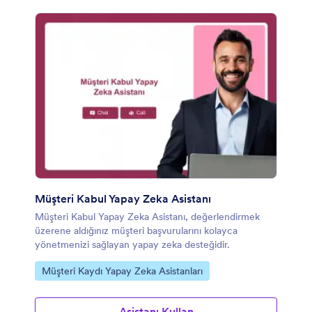
Müşteri Kabul Yapay Zeka Asistanı
Müşteri Kabul Yapay Zeka Asistanı, değerlendirmek
üzerene aldığınız müşteri başvurularını kolayca
yönetmenizi sağlayan yapay zeka desteğidir.
Kategoriye git:
Müşteri Kaydı Yapay Zeka Asistanları
Asistanı Kullan