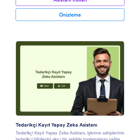
Önizleme
Tedarikçi Kayıt Yapay Zeka Asistanı
Tedarikçi Kayıt Yapay Zeka Asistanı, işletme sahiplerinin
tedarikçi bilgilerini akıcı bir şekilde toplamalarını sağlar.