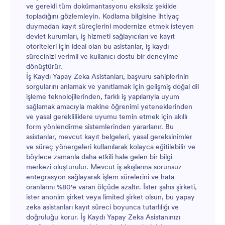
ve gerekli tüm dokümantasyonu eksiksiz şekilde
topladığını gözlemleyin. Kodlama bilgisine ihtiyaç
duymadan kayıt süreçlerini modernize etmek isteyen
devlet kurumları, iş hizmeti sağlayıcıları ve kayıt
otoriteleri için ideal olan bu asistanlar, iş kaydı
sürecinizi verimli ve kullanıcı dostu bir deneyime
dönüştürür.
İş Kaydı Yapay Zeka Asistanları, başvuru sahiplerinin
sorgularını anlamak ve yanıtlamak için gelişmiş doğal dil
işleme teknolojilerinden, farklı iş yapılarıyla uyum
sağlamak amacıyla makine öğrenimi yeteneklerinden
ve yasal gerekliliklere uyumu temin etmek için akıllı
form yönlendirme sistemlerinden yararlanır. Bu
asistanlar, mevcut kayıt belgeleri, yasal gereksinimler
ve süreç yönergeleri kullanılarak kolayca eğitilebilir ve
böylece zamanla daha etkili hale gelen bir bilgi
merkezi oluşturulur. Mevcut iş akışlarına sorunsuz
entegrasyon sağlayarak işlem sürelerini ve hata
oranlarını %80'e varan ölçüde azaltır. İster şahıs şirketi,
ister anonim şirket veya limited şirket olsun, bu yapay
zeka asistanları kayıt süreci boyunca tutarlılığı ve
doğruluğu korur. İş Kaydı Yapay Zeka Asistanınızı