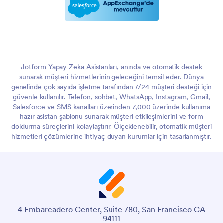
Jotform Yapay Zeka Asistanları, anında ve otomatik destek
sunarak müşteri hizmetlerinin geleceğini temsil eder. Dünya
genelinde çok sayıda işletme tarafından 7/24 müşteri desteği için
güvenle kullanılır. Telefon, sohbet, WhatsApp, Instagram, Gmail,
Salesforce ve SMS kanalları üzerinden 7,000 üzerinde kullanıma
hazır asistan şablonu sunarak müşteri etkileşimlerini ve form
doldurma süreçlerini kolaylaştırır. Ölçeklenebilir, otomatik müşteri
hizmetleri çözümlerine ihtiyaç duyan kurumlar için tasarlanmıştır.
4 Embarcadero Center, Suite 780, San Francisco CA
94111