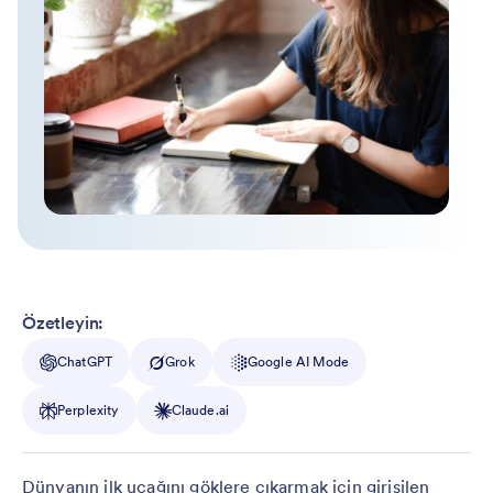
Özetleyin:
ChatGPT
Grok
Google AI Mode
Perplexity
Claude.ai
Dünyanın ilk uçağını göklere çıkarmak için girişilen