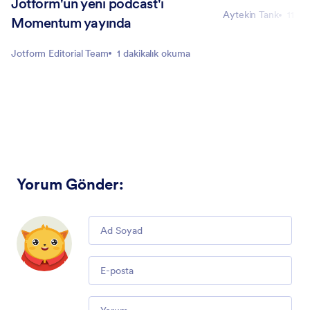
Jotform'un yeni podcast'i
Aytekin Tank
11 da
Momentum yayında
Jotform Editorial Team
1 dakikalık okuma
Yorum Gönder
:
Comment
Email
Comment