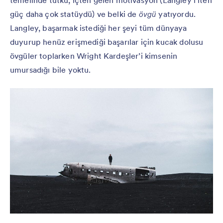
temelinde tutku, içten gelen motivasyon (Langley’i iten
güç daha çok statüydü) ve belki de
övgü
yatıyordu.
Langley, başarmak istediği her şeyi tüm dünyaya
duyurup henüz erişmediği başarılar için kucak dolusu
övgüler toplarken Wright Kardeşler’i kimsenin
umursadığı bile yoktu.