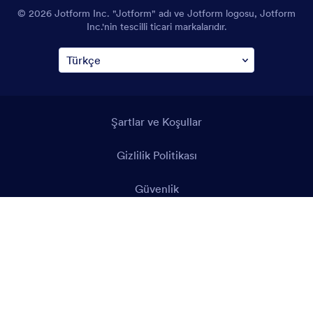
© 2026 Jotform Inc. "Jotform" adı ve Jotform logosu, Jotform
Inc.'nin tescilli ticari markalarıdır.
Şartlar ve Koşullar
Gizlilik Politikası
Güvenlik
Erişilebilirlik Beyanı
Kölelik Karşıtı Politika