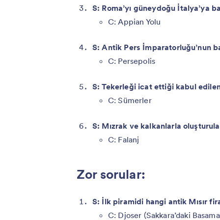
S: Roma’yı güneydoğu İtalya’ya b
C: Appian Yolu
S: Antik Pers İmparatorluğu’nun b
C: Persepolis
S: Tekerleği icat ettiği kabul edile
C: Sümerler
S: Mızrak ve kalkanlarla oluşturula
C: Falanj
Zor sorular:
S: İlk piramidi hangi antik Mısır fi
C: Djoser (Sakkara’daki Basamak