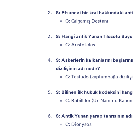
S: Efsanevi bir kral hakkındaki a
C: Gılgamış Destanı
S: Hangi antik Yunan filozofu Büy
C: Aristoteles
S: Askerlerin kalkanlarını başlarını
dizilişinin adı nedir?
C: Testudo (kaplumbağa dizilişi
S: Bilinen ilk hukuk kodeksini hangi
C: Babilliler (Ur-Nammu Kanunl
S: Antik Yunan şarap tanrısının adı
C: Dionysos