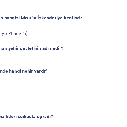
n hangisi Mısır’ın İskenderiye kentinde
riye Pharos’u)
nan şehir devletinin adı nedir?
inde hangi nehir vardı?
a lideri suikasta uğradı?