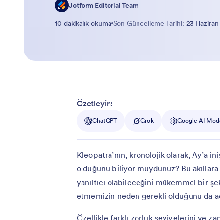
Jotform Editorial Team
10 dakikalık okuma
Son Güncelleme Tarihi:
23 Haziran
Özetleyin:
ChatGPT
Grok
Google AI Mod
Kleopatra’nın, kronolojik olarak, Ay’a i
olduğunu biliyor muydunuz? Bu akıllara 
yanıltıcı olabileceğini mükemmel bir şe
etmemizin neden gerekli olduğunu da aç
Özellikle farklı zorluk seviyelerini ve za