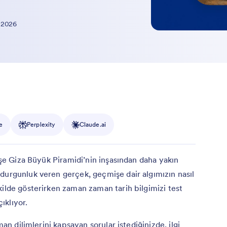
 2026
e
Perplexity
Claude.ai
nişe Giza Büyük Piramidi’nin inşasından daha yakın
durgunluk veren gerçek, geçmişe dair algımızın nasıl
kilde gösterirken zaman zaman tarih bilgimizi test
ıklıyor.
man dilimlerini kapsayan sorular istediğinizde, ilgi