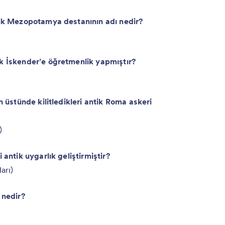
ntik Mezopotamya destanının adı nedir?
ük İskender’e öğretmenlik yapmıştır?
n üstünde kilitledikleri antik Roma askeri
)
 antik uygarlık geliştirmiştir?
arı)
 nedir?