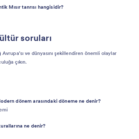
tik Mısır tanrısı hangisidir?
ültür soruları
ğ Avrupa’sı ve dünyasını şekillendiren önemli olaylar
culuğa çıkın.
 Modern dönem arasındaki döneme ne denir?
nemi
urallarına ne denir?