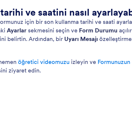
elerine ve form yanıtlarını daha sonra tamamlamak
iht
ri dönmelerine olanak sağlayın.
içi
Jot
bir
: Conditional Logic
Önizleme
lu Mantık
E-
ormlarınızı koşullu mantık seçeneklerimizle daha akıllı
For