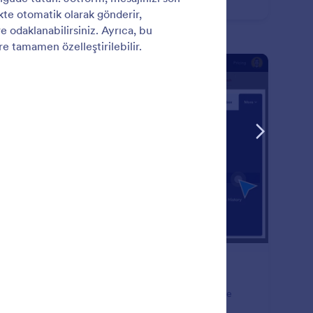
irimleri alın.
: Duplicate Forms
Önizleme
rmları Çoğaltın
 sayıda müşteri için küçük değişiklikler yapmak üzere
a test amacıyla online formunuzun kopyalarına