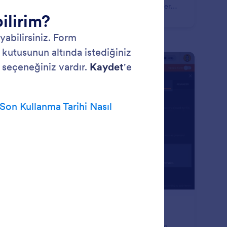
iyacınız varsa, mevcut formlarınızı Jotform ile saniyeler
nde çoğaltabilirsiniz. Kodlamaya gerek kalmadan formları
form hesabınızdan veya başka bir web sayfasından tek
 tıklamada kolayca klonlayın.
: Email Validation
Önizleme
posta Onayı
munuz üzerinden doğru iletişim bilgilerini aldığınızdan