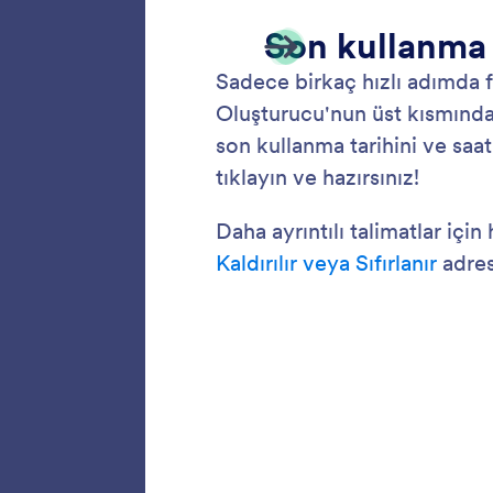
kaydetm
üzere ge
Koşul
Akıllı f