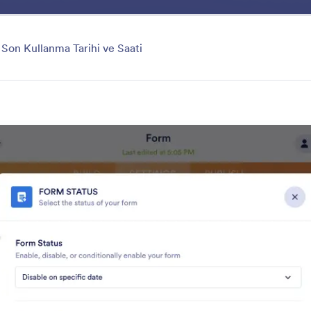
m
Şablonlar
Entegrasyonlar
Ürünler
Destek
ategori
Son Kullanma Tarihi ve Saati
Form Builder
ama gerektirmeyen Form Oluşturucusu, formları dakikala
kes için basitleştirir. Form elemanlarını eklemek için sür
ı ayarlayın ve formları çoğaltın — hem de hiçbir kodl
 ara
Kategori
llikleri
Form Oluşturucu