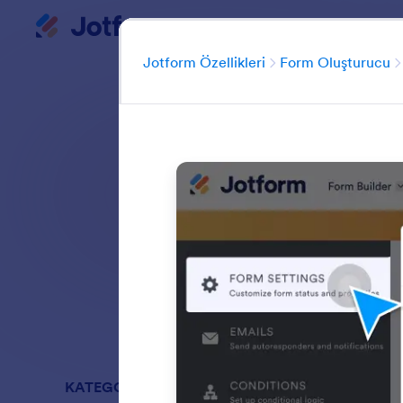
Diyalog başlangıcı
Çalışma Alanı
K
Jotform Özellikleri
Form Oluşturucu
Jotform'un kodl
özelleştirmeyi her
koşullu mantığ
Tüm özelliklerde
KATEGORİLER
Jotform Öze