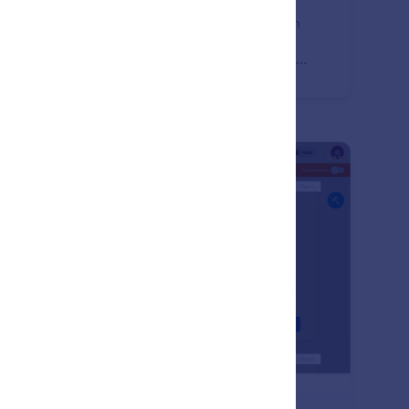
ıtları ne zaman alacağınızı belirleyin. Formunuzu, son
lanma tarihi geldiğinde veya form yanıt kısıtlamasına
tığında, otomatik olarak etkinleştirin ya da devre dışı
kın.
: Multi Part / Page Forms
Önizleme