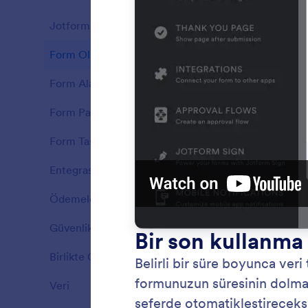
Jotform Özellikleri
37
Form Oluşturucu
18
Özellikler
Form Alanları
16
Özellikler
Form Paylaşma
7
Özellikler
Form Tasarlama
7
Özellikler
Entegrasyonlar
9
Özellikler
Ödemeler
14
Özellikler
Güvenlik
8
Sürük
Özellikler
Jotform'
Birlikte Çalışma
16
Özellikler
hızlıca 
alanları
Veri
9
Özellikler
widget'l