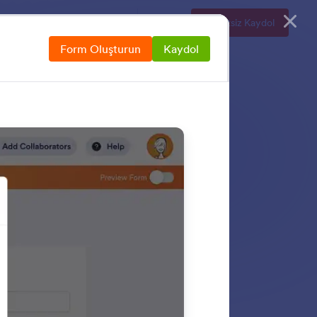
Kurumsal
Fiyatlandırma
Giriş
Ücretsiz Kaydol
Form Oluşturun
Kaydol
r içinde yaratıp
ükleyin ve bırakın,
ama gerekmeden.