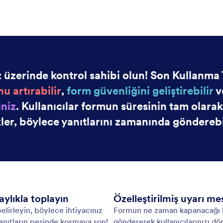
: Autoresponder Emails
Önizleme
ik Yanıtlayıcı E-postalar
Bil
ile otomatikleştirilmiş e-postalar ve bildirimler
For
un! Online formunuz doldurulduğunda dolduran kişi
etki
 olarak e-posta alır. Böylelikle kodlama
onl