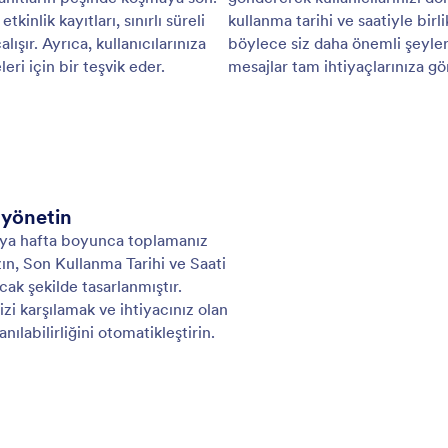
meden bildirimler, dosyalar ve daha fazlasını
bild
ilirsiniz. Kodlama yapmadan dakikalar içerisinde
 yanıtlayıcı e-postalar düzenleyebilirsiniz.
: Save & Continue Later
Önizleme
t ve Sonra Devam Et
Fo
mamış form yanıtlarını ihtiyacınız olan verilere
Çok
ün. Kullanıcıların formunuza yanıtlarını
vey