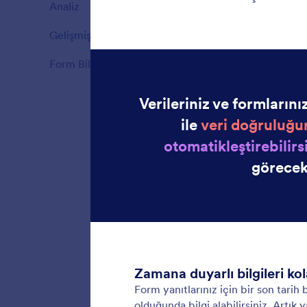
Analiz
6
Özellikler
Gelişmiş Form Ayarları
39
Özellikler
Form Bildirimleri
10
Özellikler
Otomat
Jotform 
oluştur
otomatik