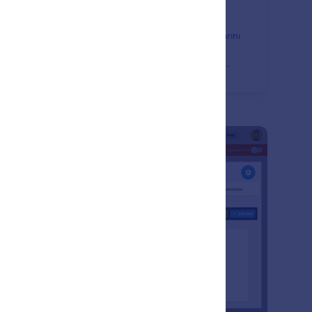
k Bölümlü/Sayfalı Formlar
form'un çok sayfalı formları ile form gönderim oranlarını
rın. Formlarınızı yarım bırakan kişi sayısını azaltırken
iyacınız olan tüm verileri elde etmek için formunuzu
den fazla bölüme ayırın.
: Thank You Page Customization
Önizleme