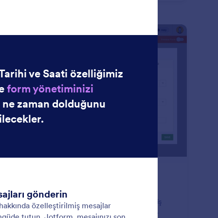
: Notification Emails
Önizleme
dirim E-postaları
m yanıtlarına gecikmeden geri dönebilmek için form
nliği hakkında anında bildirim alın. Jotform ile gelişmiş
ine formlar oluşturun ve her yeni yanıt için e-posta