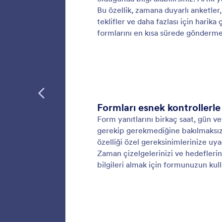
gerektir
göndereb
otomatik
Kayde
Tamamlan
dönüştür