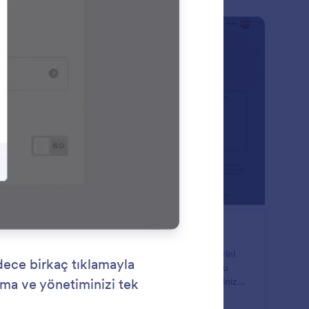
: Form Templates
Önizleme
rm Şablonları
000'den fazla kullanıma hazır form şablonlarından birini
in ve Jotform'un sürükle-bırak Form Oluşturucusu'nu
lanarak kodlama yapmadan seçtiğiniz şablonu dilediğiniz
 özelleştirin.