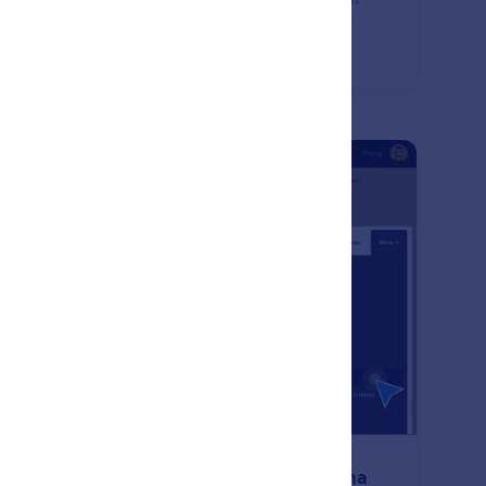
n olun. Kullanıcılara formunuzu doldurur doldurmaz
matik onay e-postası gönderin.
: Form Enable & Disable
Önizleme
rmları Etkinleştirme & Devre Dışı Bırakma