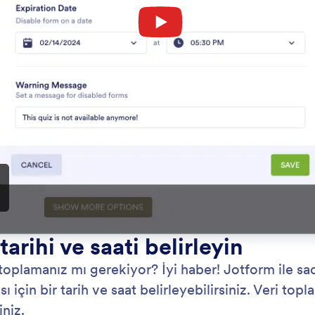
: Drag and Drop
Önizleme
le-Bırak
Fo
un sürükle-bırak Form Oluştucusu ile özel formları
20,
oluşturun. Tek bir butona dokunarak yeni form
seç
 veya görseller ekleyin, renkleri değiştirin ve
kul
ar ile entegrasyonları kullanın.
gibi