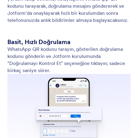
Anlık Bildirimler
Her yeni form yanıtı için gerçek zamanlı uyarılar alın,
böylece mobil cihazınızda bilgi sahibi olabilir ve
Gelen Kutunuzu sürekli kontrol etmeden hızlıca
harekete geçebilirsiniz.