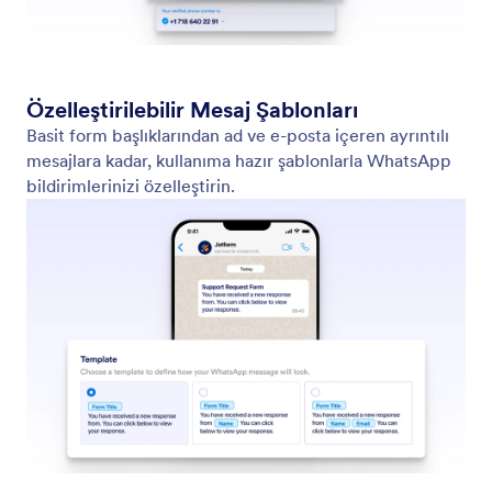
SMS / Kısa Mesaj
Formunuz gönderildiği anda bilgi sahibi olun.
Jotform'un SMS Bildirimleri, telefonunuza doğrudan
kısa mesaj gönderir, böylece gelen kutunuzu kontrol
etmeden hızlıca yanıt verebilirsiniz.