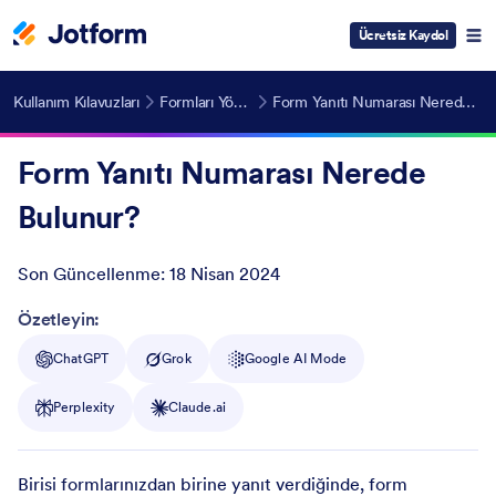
Ücretsiz Kaydol
Kullanım Kılavuzları
Formları Yönetme
Form Yanıtı Numarası Nerede Bulunur?
Form Yanıtı Numarası Nerede
Bulunur?
Son Güncellenme:
18 Nisan 2024
Post ID
Özetleyin:
ChatGPT
Grok
Google AI Mode
Perplexity
Claude.ai
Birisi formlarınızdan birine yanıt verdiğinde, form