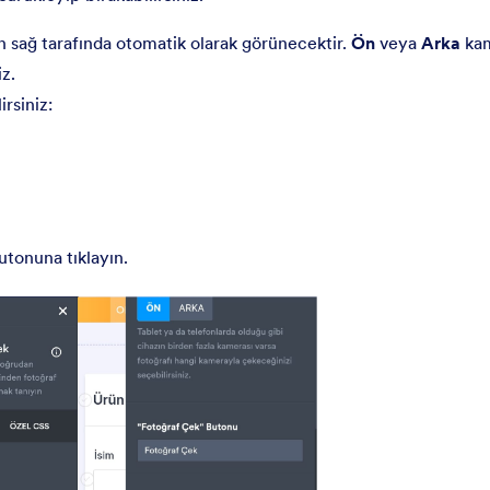
ın sağ tarafında otomatik olarak görünecektir.
Ön
veya
Arka
kam
iz.
irsiniz:
tonuna tıklayın.