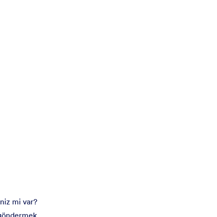
niz mi var?
ı göndermek