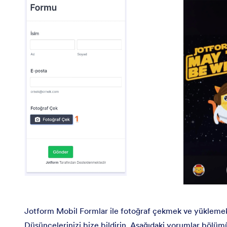
Jotform Mobil Formlar ile fotoğraf çekmek ve yüklemek 
Düşüncelerinizi bize bildirin. Aşağıdaki yorumlar bölü