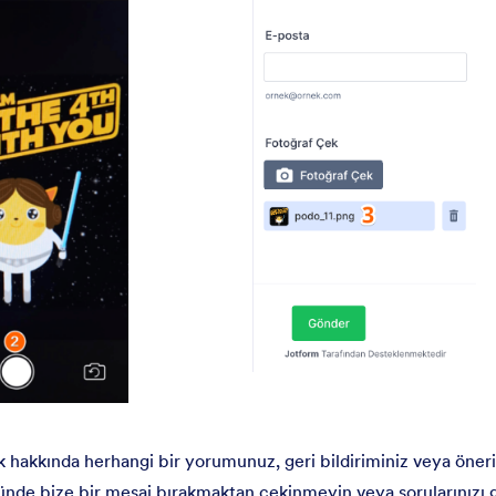
hakkında herhangi bir yorumunuz, geri bildiriminiz veya öneri
münde bize bir mesaj bırakmaktan çekinmeyin veya sorularınız