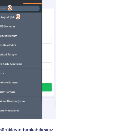
rükleyip bırakabilirsiniz.