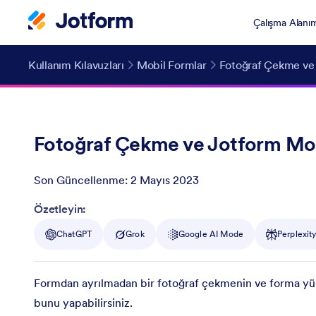
Çalışma Alanı
Kullanım Kılavuzları
Mobil Formlar
Fotoğraf Çekme ve
Fotoğraf Çekme ve Jotform Mob
Son Güncellenme:
2 Mayıs 2023
Post ID
Özetleyin:
ChatGPT
Grok
Google AI Mode
Perplexit
Formdan ayrılmadan bir fotoğraf çekmenin ve forma yükl
bunu yapabilirsiniz.