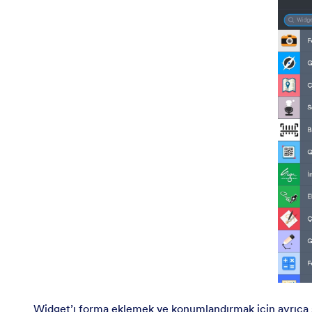
Widget’ı forma eklemek ve konumlandırmak için ayrıca sü