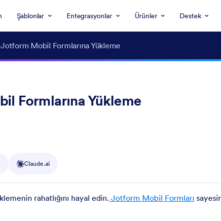
m
Şablonlar
Entegrasyonlar
Ürünler
Destek
 Jotform Mobil Formlarına Yükleme
il Formlarına Yükleme
y
Claude.ai
emenin rahatlığını hayal edin.
Jotform Mobil Formları
sayesi