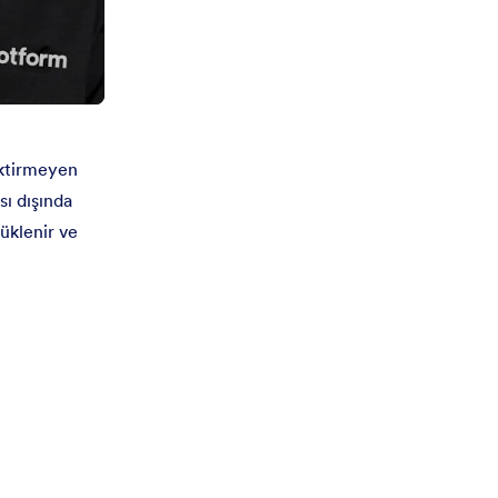
ektirmeyen
ı dışında
üklenir ve