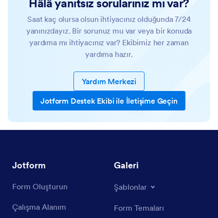
Hâlâ yanıtsız sorularınız mı var?
Saat kaç olursa olsun ihtiyacınız olduğunda 7/24
yanınızdayız. Bir sorunuz mu var veya bir konuda
yardıma mı ihtiyacınız var? Ekibimiz her zaman
yardıma hazır.
Yardım Merkezi
Jotform Destek Ekibi ile İletişime Geçin
Jotform
Galeri
Form Oluşturun
Şablonlar
Çalışma Alanım
Form Temaları