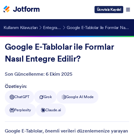
Ücretsiz Kaydol
Kullanım Kılavuzları
Entegrasyonlar
Google E-Tablolar ile Formlar Nasıl Entegre Edilir?
Google E-Tablolar ile Formlar
Nasıl Entegre Edilir?
Son Güncellenme:
6 Ekim 2025
Post ID
Özetleyin:
ChatGPT
Grok
Google AI Mode
Perplexity
Claude.ai
Google E-Tablolar, önemli verileri düzenlemenize yarayan