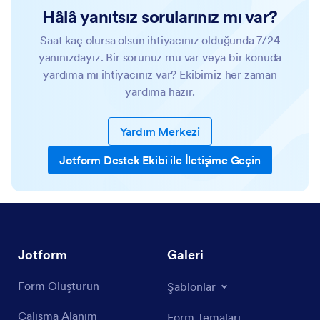
Hâlâ yanıtsız sorularınız mı var?
Saat kaç olursa olsun ihtiyacınız olduğunda 7/24
yanınızdayız. Bir sorunuz mu var veya bir konuda
yardıma mı ihtiyacınız var? Ekibimiz her zaman
yardıma hazır.
Yardım Merkezi
Jotform Destek Ekibi ile İletişime Geçin
Jotform
Galeri
Form Oluşturun
Şablonlar
Çalışma Alanım
Form Temaları