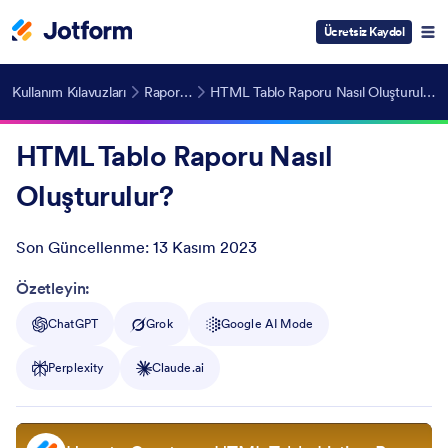
Ücretsiz Kaydol
Kullanım Kılavuzları
Raporlar
HTML Tablo Raporu Nasıl Oluşturulur?
HTML Tablo Raporu Nasıl
Oluşturulur?
Son Güncellenme:
13 Kasım 2023
Post ID
Özetleyin:
ChatGPT
Grok
Google AI Mode
Perplexity
Claude.ai