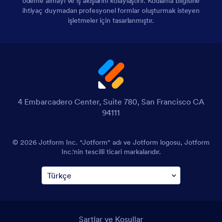
ödeme almayı ve iş akışlarını kolaylaştırır. Kodlama bilgisine
ihtiyaç duymadan profesyonel formlar oluşturmak isteyen
işletmeler için tasarlanmıştır.
4 Embarcadero Center, Suite 780, San Francisco CA
94111
© 2026 Jotform Inc. "Jotform" adı ve Jotform logosu, Jotform
Inc.'nin tescilli ticari markalarıdır.
Şartlar ve Koşullar