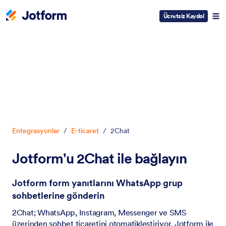
Ücretsiz Kaydol
Diyalog başlangıcı
Entegrasyonlar
/
E-ticaret
/
2Chat
Jotform'u 2Chat ile bağlayın
Jotform form yanıtlarını WhatsApp grup
sohbetlerine gönderin
2Chat; WhatsApp, Instagram, Messenger ve SMS
üzerinden sohbet ticaretini otomatikleştiriyor. Jotform ile