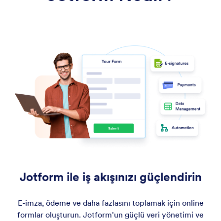
Jotform ile iş akışınızı güçlendirin
E-imza, ödeme ve daha fazlasını toplamak için online
formlar oluşturun. Jotform'un güçlü veri yönetimi ve