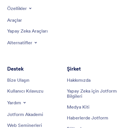
Özellikler
Araçlar
Yapay Zeka Araçları
Alternatifler
Destek
Şirket
Bize Ulaşın
Hakkımızda
Kullanıcı Kılavuzu
Yapay Zeka için Jotform
Bilgileri
Yardım
Medya Kiti
Jotform Akademi
Haberlerde Jotform
Web Seminerleri