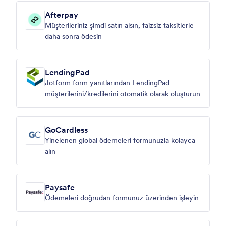
Afterpay
Müşterileriniz şimdi satın alsın, faizsiz taksitlerle
daha sonra ödesin
LendingPad
Jotform form yanıtlarından LendingPad
müşterilerini/kredilerini otomatik olarak oluşturun
GoCardless
Yinelenen global ödemeleri formunuzla kolayca
alın
Paysafe
Ödemeleri doğrudan formunuz üzerinden işleyin