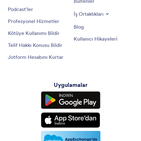
Bültenler
Podcast'ler
İş Ortaklıkları
Profesyonel Hizmetler
Blog
Kötüye Kullanımı Bildir
Kullanıcı Hikayeleri
Telif Hakkı Konusu Bildir
Jotform Hesabını Kurtar
Uygulamalar