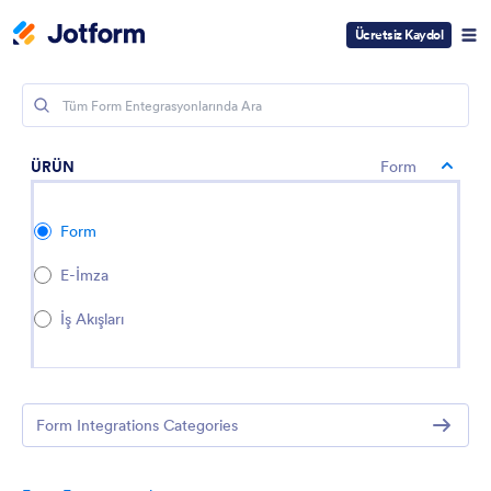
Ücretsiz Kaydol
ÜRÜN
Form
Form
E-İmza
İş Akışları
Form Integrations Categories