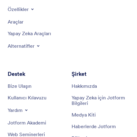
Özellikler
Araçlar
Yapay Zeka Araçları
Alternatifler
Destek
Şirket
Bize Ulaşın
Hakkımızda
Kullanıcı Kılavuzu
Yapay Zeka için Jotform
Bilgileri
Yardım
Medya Kiti
Jotform Akademi
Haberlerde Jotform
Web Seminerleri