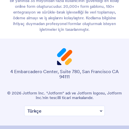
bir yanında 35 milyondan fazla kullanıcının güvendiği en kolay
online form oluşturucudur. 20,000+ form şablonu, 150+
entegrasyon ve sürükle-bırak işlevselliği ile veri toplamayı,
ödeme almayı ve iş akışlarını kolaylaştırır. Kodlama bilgisine
ihtiyaç duymadan profesyonel formlar oluşturmak isteyen
işletmeler için tasarlanmıştır.
4 Embarcadero Center, Suite 780, San Francisco CA
94111
© 2026 Jotform Inc. "Jotform" adı ve Jotform logosu, Jotform
Inc.'nin tescilli ticari markalarıdır.