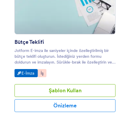
Bütçe Teklifi
Jotform E-imza ile saniyeler içinde özelleştirilmiş bir
bütçe teklifi oluşturun. İstediğiniz yerden formu
doldurun ve imzalayın. Sürükle-bırak ile özelleştirin ve
PDF belgesine dönüştürün.
Kategoriye git:
Kategoriye git:
E-İmza
İş
Şablon Kullan
Önizleme