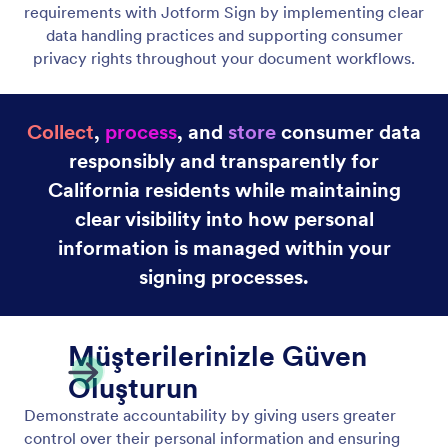
CCPA Uyumluluğu
Kişisel bilgilere erişim, vazgeçme ve ifşa için CCPA
kurallarına uyun.