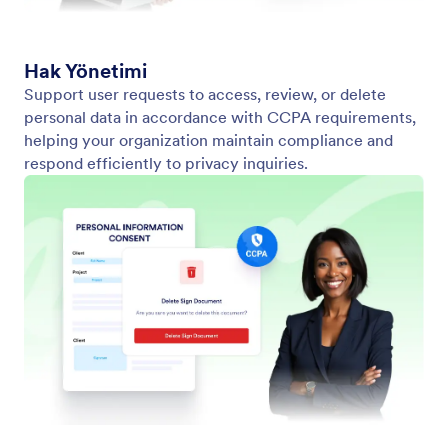
HIPAA Uyumluluğu
Use HIPAA-enabled e-signatures to handle medical
forms, authorizations, and more.