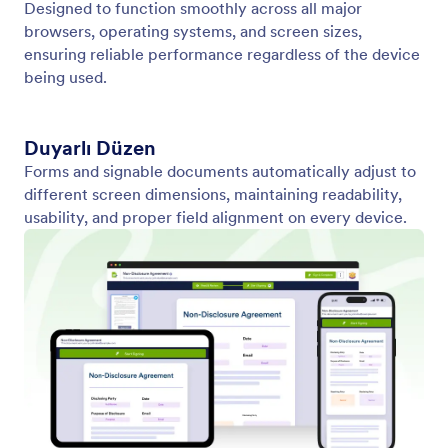
Tüm Cihazlarla Uyumlu
Jotform İmza, her cihazda sorunsuz çalışır; indirme
gerekmez.
Jotform
Galeri