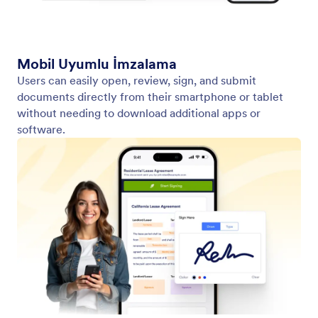
Form Oluşturun
Şablonlar
Çalışma Alanım
Form Temaları
Fiyatlandırma
Form Widget'ları
Jotform Kurumsal
Entegrasyonlar
Örnekler
Web Site Widgetları
YENİ
Ürünler
Özellikler
Araçlar
Yapay Zeka Araçları
Alternatifler