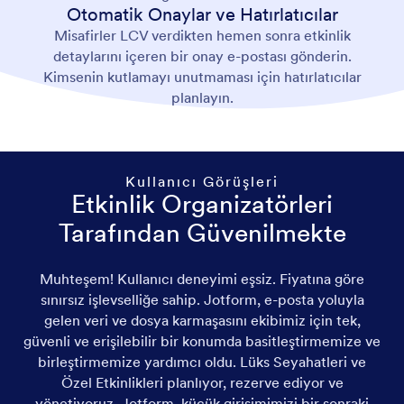
Otomatik Onaylar ve Hatırlatıcılar
Misafirler LCV verdikten hemen sonra etkinlik
detaylarını içeren bir onay e-postası gönderin.
Kimsenin kutlamayı unutmaması için hatırlatıcılar
planlayın.
Kullanıcı Görüşleri
Etkinlik Organizatörleri
Tarafından Güvenilmekte
Muhteşem! Kullanıcı deneyimi eşsiz. Fiyatına göre
sınırsız işlevselliğe sahip. Jotform, e-posta yoluyla
müş
gelen veri ve dosya karmaşasını ekibimiz için tek,
güvenli ve erişilebilir bir konumda basitleştirmemize ve
birleştirmemize yardımcı oldu. Lüks Seyahatleri ve
Özel Etkinlikleri planlıyor, rezerve ediyor ve
yönetiyoruz. Jotform, küçük girişimimizi bir sonraki