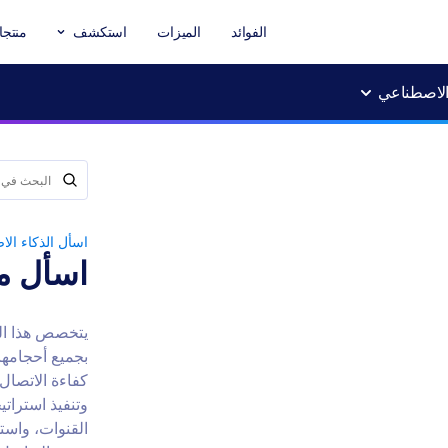
الفوائد
الميزات
استكشف
منتجا
 الاصطناعي
اسأل الذكاء ال
اسأل مد
يتخصص هذا ال
بجميع أحجامها
كفاءة الاتصا
وتنفيذ استرات
القنوات، واست