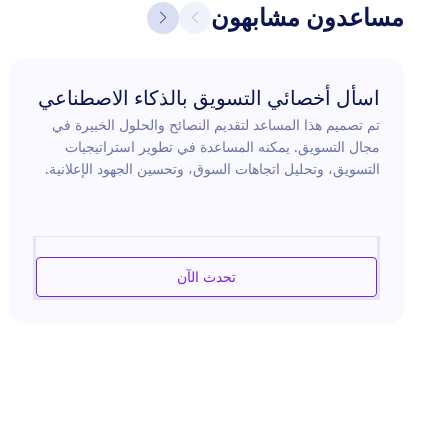
مساعدون مشابهون
اسأل أخصائي التسويق بالذكاء الاصطناعي
تم تصميم هذا المساعد لتقديم النصائح والحلول الخبيرة في
مجال التسويق. يمكنه المساعدة في تطوير استراتيجيات
التسويق، وتحليل اتجاهات السوق، وتحسين الجهود الإعلانية.
سواء كنت تقوم بإطلاق منتج جديد أو تبحث عن طرق لتعزيز
حضور علامتك التجارية على الإنترنت أو تسعى لزيادة فعالية
التجاوب مع جمهورك، فإن هذا المساعد مجهز لإرشادك عبر
تعقيدات تحديات التسويق الحديثة. يستفيد من رؤى الصناعة
تحدث الآن
لتقديم توصيات محددة وحلول فعالة مصممة لتلبية أهداف
تسويقية محددة.