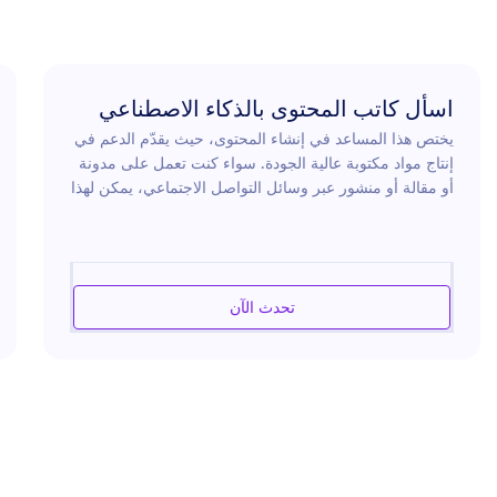
اسأل كاتب المحتوى بالذكاء الاصطناعي
يختص هذا المساعد في إنشاء المحتوى، حيث يقدّم الدعم في
إنتاج مواد مكتوبة عالية الجودة. سواء كنت تعمل على مدونة
أو مقالة أو منشور عبر وسائل التواصل الاجتماعي، يمكن لهذا
المساعد مساعدتك في تطوير محتوى إبداعي وجذاب. ومن
خلال الاستفادة من مهارات لغوية واسعة والبقاء على اطلاع
بأحدث الاتجاهات، يضمن هذا المساعد أن يكون محتواك ملائمًا
ومؤثرًا. كما يقدّم إرشادات حول البنية والأسلوب، لمساعدتك
تحدث الآن
على تحسين عملك وتعزيز تواصلك مع الجمهور.