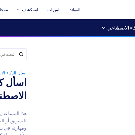
الفوائد
الميزات
استكشف
منتجا
كاء الاصطناعي
اسأل الذكاء ال
اسأل كا
الاصطن
هذا المساعد ي
للتسويق أو ال
ومهارته في س