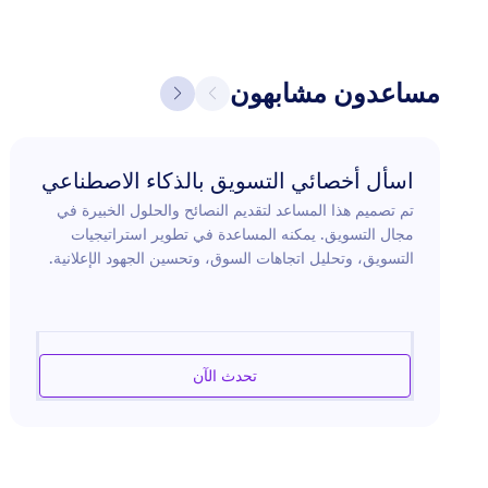
مساعدون مشابهون
اسأل أخصائي التسويق بالذكاء الاصطناعي
تم تصميم هذا المساعد لتقديم النصائح والحلول الخبيرة في
مجال التسويق. يمكنه المساعدة في تطوير استراتيجيات
التسويق، وتحليل اتجاهات السوق، وتحسين الجهود الإعلانية.
سواء كنت تقوم بإطلاق منتج جديد أو تبحث عن طرق لتعزيز
حضور علامتك التجارية على الإنترنت أو تسعى لزيادة فعالية
التجاوب مع جمهورك، فإن هذا المساعد مجهز لإرشادك عبر
تعقيدات تحديات التسويق الحديثة. يستفيد من رؤى الصناعة
تحدث الآن
لتقديم توصيات محددة وحلول فعالة مصممة لتلبية أهداف
تسويقية محددة.