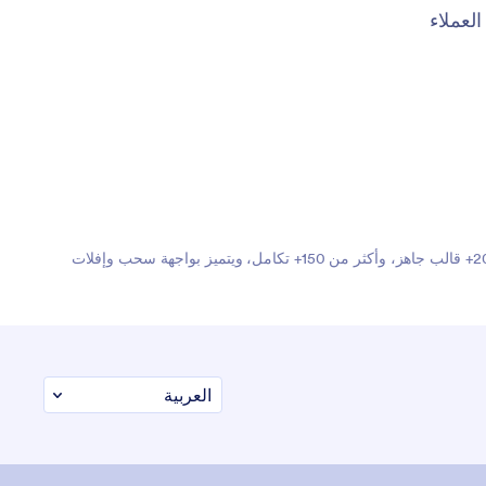
عملاء
Jotform هو أسهل منشئ نماذج عبر الإنترنت بفضل نماذجه القوية التي تنجز المهام، ويثق به أكثر من 35 مليون مستخدم حول العالم. يضم أكثر من 20,000+ قالب جاهز، وأكثر من 150+ تكامل، ويتميز بواجهة سحب وإفلات