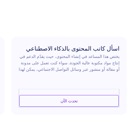
اسأل كاتب المحتوى بالذكاء الاصطناعي
يختص هذا المساعد في إنشاء المحتوى، حيث يقدّم الدعم في
إنتاج مواد مكتوبة عالية الجودة. سواء كنت تعمل على مدونة
أو مقالة أو منشور عبر وسائل التواصل الاجتماعي، يمكن لهذا
المساعد مساعدتك في تطوير محتوى إبداعي وجذاب. ومن
خلال الاستفادة من مهارات لغوية واسعة والبقاء على اطلاع
بأحدث الاتجاهات، يضمن هذا المساعد أن يكون محتواك ملائمًا
ومؤثرًا. كما يقدّم إرشادات حول البنية والأسلوب، لمساعدتك
تحدث الآن
على تحسين عملك وتعزيز تواصلك مع الجمهور.