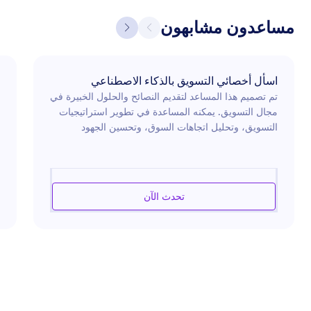
مساعدون مشابهون
اسأل أخصائي التسويق بالذكاء الاصطناعي
تم تصميم هذا المساعد لتقديم النصائح والحلول الخبيرة في
مجال التسويق. يمكنه المساعدة في تطوير استراتيجيات
التسويق، وتحليل اتجاهات السوق، وتحسين الجهود
الإعلانية. سواء كنت تقوم بإطلاق منتج جديد أو تبحث عن
طرق لتعزيز حضور علامتك التجارية على الإنترنت أو
تسعى لزيادة فعالية التجاوب مع جمهورك، فإن هذا
المساعد مجهز لإرشادك عبر تعقيدات تحديات التسويق
تحدث الآن
الحديثة. يستفيد من رؤى الصناعة لتقديم توصيات محددة
وحلول فعالة مصممة لتلبية أهداف تسويقية محددة.