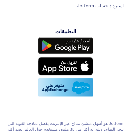
استرداد حساب Jotform
التطبيقات
Jotform هو أسهل منشئ نماذج عبر الإنترنت بفضل نماذجه القوية التي
تنجز المهام، ويثق به أكثر من 35 مليون مستخدم حول العالم. يضم أكثر