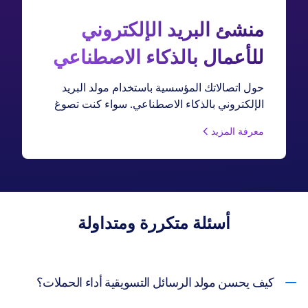
منشئ البريد الإلكتروني
للأعمال بالذكاء الاصطناعي
حول اتصالاتك المؤسسية باستخدام مولد البريد
الإلكتروني بالذكاء الاصطناعي. سواء كنت تصوغ
مقترحات للعملاء، أو إعلانات داخلية، أو ملخصات
معرفة المزيد
تنفيذية، أنشئ رسائل مصقولة واحترافية تعكس
معايير شركتك وتحقق نتائج أعمال — وكل ذلك
في ثوانٍ.
أسئلة متكررة ومتداولة
كيف يحسن مولد الرسائل التسويقية أداء الحملات؟