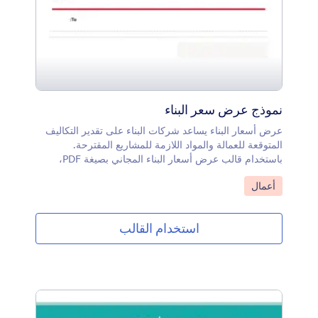
نموذج عرض سعر البناء
عرض أسعار البناء يساعد شركات البناء على تقدير التكاليف
المتوقعة للعمالة والمواد اللازمة للمشاريع المقترحة.
باستخدام قالب عرض أسعار البناء المجاني بصيغة PDF،
يمكن للمقاولين وموردي مواد البناء تقديم تقديرات دقيقة
انتقل إلى الفئة:
أعمال
للتكاليف على هيئة ملفات PDF آمنة وسهلة التنزيل والطباعة
والمشاركة والوصول من أي جهاز.باستخدام محرر PDF القائم
على السحب والإفلات من Jotform، يمكنك تخصيص هذا
استخدام القالب
القالب وتعديل جدول الإدخال المخصص لمستلزمات البناء.
يمكنك أيضًا إعداد قيم حسابية في النموذج لحساب إجمالي
تكلفة المواد تلقائيًا.سيحوّل قالب عرض أسعار البناء معلومات
التكاليف المقدمة للعمالة والمواد إلى ملفات PDF قوية
وسهلة الإرسال للعملاء بسرعة وكفاءة.