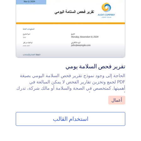
Jotform!
تقرير فحص السلامة يومي
الحاجة إلى وجود نموذج تقرير فحص السلامة اليومي بصيغة
PDF لجمع وتخزين تقارير الفحص لا يمكن المبالغة في
أهميتها. كمتخصص في الصحة والسلامة أو مالك شركة، تدرك
أن سلامة موظفيك أمر لا يقبل التفاوض. لذلك، من الضروري
انتقل إلى الفئة:
أعمال
عدم الاكتفاء بإجراء فحوصات السلامة، بل التأكد أيضًا من
استخدام النتائج أو التقارير الناتجة عن تلك الفحوصات.لهذا
الغرض، تحتاج إلى نموذج تقرير فحص السلامة اليومي بصيغة
استخدام القالب
PDF مثل هذا النموذج المتاح على JotForm. باستخدامه، يتم
تخزين المعلومات المُدخلة في نموذج تقرير السلامة يوميًا
تلقائيًا في القالب وحفظها وفقًا لتاريخ الفحص. وبهذه الطريقة،
يصبح استرجاع تقارير الفحص سهلاً، مما يتيح ضمان تنفيذ