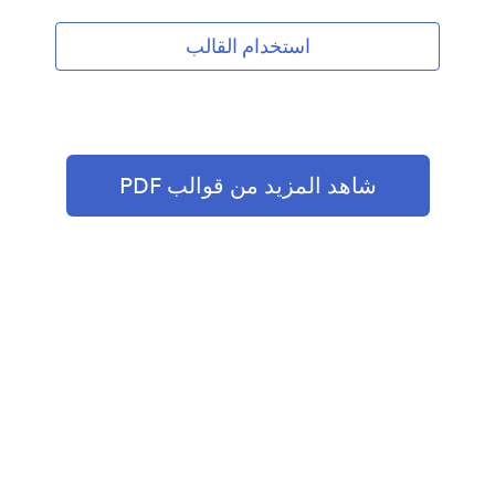
بسرعة إضافة أو حذف الحقول، واختيار خيارات الألوان التي
تناسبك. وأخيرًا، يمكنك مشاركة المسودة مع أعضاء فريقك
استخدام القالب
عبر البريد الإلكتروني.
شاهد المزيد من قوالب PDF