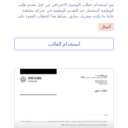
يتم استخدام خطاب التوصية الاحترافي من قبل مقدم طلب
الوظيفة المحتمل عند التقديم للوظيفة في شركة مختلفة.
عادةً ما يكتبه مشرف سابق، يسلط هذا الخطاب الضوء على
المهارات والصفات الشخصية لمقدم الطلب المرتبطة
انتقل إلى الفئة:
أعمال
بالمنصب الوظيفي الذي يتقدمون إليه. شارك خطاب التوصية
المهني هذا عبر البريد الإلكتروني، والذي يمكن للمستلم بعد
ذلك تعبئته والتوقيع عليه من أي جهاز. بمجرد التوقيع، سيتم
استخدام القالب
إرسال مستند PDF النهائي تلقائيًا إلى صندوق الوارد الخاص
بك ليكون جاهزًا لتقديمه إلى مدير التوظيف.قم بإجراء
تحديثات لخطاب التوصية المهني هذا في ثوانٍ دون أي ترميز.
باستخدام أداة السحب والإفلات من Jotform، يمكنك بسهولة
إضافة حقول النموذج أو إزالتها، واختيار خطوط وألوان جديدة،
وتخصيص رسائل البريد الإلكتروني الآلية، وغير ذلك الكثير.
احصل على وظيفتك الكبيرة التالية مع خطاب توصية احترافي
مجاني وقابل للتخصيص بالكامل من Jotform. إذا كنت ترغب
في إجراء عملية التوقيع الخاصة بك عبر الإنترنت، فقم بإنشاء
مستند توقيع إلكتروني باستخدام Jotform Sign.