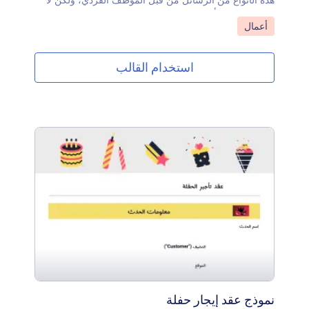
هذه الأنواع من الرسائل من قبل الموظف الفردي، ولكن لا
يضر الشركات أن يكون لديها خطاب موحد في متناول اليد
انتقل إلى الفئة:
أعمال
لتبسيط عملية القبول. باستخدام Jotform Sign، يمكنك إنشاء
خطاب قبول الترقية ليلبي احتياجاتك الشخصية - بالإضافة إلى
احتياجات عملك.يعد تخصيص خطاب قبول الترقية هذا أمرًا
استخدام القالب
سهلاً من خلال أداة إنشاء نماذج السحب والإفلات. تتيح لك
عملية بناء النماذج عبر الإنترنت إجراء التغييرات في لمح
البصر. أضف المزيد من حقول النموذج، واختر الخطوط
والألوان الخاصة بك، وقم بتحميل الصور، والمزيد. بمجرد أن
يملأ كل طرف من الأطراف النموذج، سيحصل جميع الأفراد
على نسخة لسجلاتهم. قم بتنزيل أو مشاركة أو طباعة - كل
ذلك من حساب Jotform Sign الخاص بك.
نموذج عقد إيجار حفلة