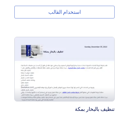
طبية يمكن تحميله وطباعته واستخدامه بسهولة. إن إنشاء
نموذج خاص بك للفوترة الطبية لا يقتصر فقط على توفير
استخدام القالب
الوقت والجهد، بل يحسن أيضًا الكفاءة والتنسيق في العمليات
اليومية. ولحسن الحظ، توفر Jotform نموذج فاتورة دفع
مجاني يمكنك استخدامه كنقطة انطلاق لإنشاء فواتيرك الطبية
الخاصة.هذا النموذج مناسب لأي مؤسسات طبية، بما في ذلك
المستشفيات والعيادات وغيرها من المنظمات الصحية. يحتوي
النموذج على معلومات أساسية مثل تفاصيل المستشفى،
بيانات المريض، التاريخ، رقم الفاتورة، الوصف، المبلغ،
والإجمالي. يمكنك إضافة المزيد من المعلومات أو تعديل
النموذج ليناسب احتياجاتك بشكل كامل.
تنظيف بالبخار بمكة