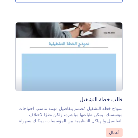
التجارية أو موديل السيارة، الطراز، السنة، واللون.يستخدم
هذا القالب أداة حساب النموذج لحساب إجمالي مبلغ البيع،
وذلك من خلال خصم إجمالي الضريبة من سعر بيع السيارة.
يتيح القالب أيضًا إمكانية اضافة شعار الشركة وتفاصيل
الاتصال أسفله باستخدام حقل النص. يمكنك تخصيص التصميم
بشكل أكبر عن طريق تغيير لون مربعات الأقسام، تنسيق
الخط، التخطيط، والعنوان من خلال محرر PDF.
قالب خطة التشغيل
نموذج خطة التشغيل مُصمم بتفاصيل مهمة تناسب احتياجات
مؤسستك. يمكن طباعتها مباشرة، ولكن نظرًا لاختلاف
التفاصيل والهياكل التنظيمية بين المؤسسات، يمكنك بسهولة
تعديل الحقول بإضافة معلومات مؤسستك الخاصة. بالإضافة
انتقل إلى الفئة:
أعمال
إلى ذلك، باستخدام قالب محرر PDF من Jotform، يمكنك