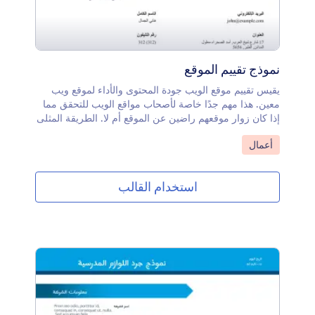
نموذج تقييم الموقع
يقيس تقييم موقع الويب جودة المحتوى والأداء لموقع ويب
معين. هذا مهم جدًا خاصة لأصحاب مواقع الويب للتحقق مما
إذا كان زوار موقعهم راضين عن الموقع أم لا. الطريقة المثلى
لتحسين موقع الويب الخاص بك هي جمع التعليقات من زوارك
انتقل إلى الفئة:
أعمال
ويمكن تحقيق ذلك من خلال مطالبتهم بالإجابة على بعض
الأسئلة المتعلقة بتجربتهم في زيارة موقع الويب الخاص بك.
إذا كنت تبحث عن نموذج تقييم يمكنك استخدامه كنقطة بداية،
استخدام القالب
فجرّب نموذج تقييم موقع الويب هذا من JotForm.هذه قائمة
أسئلة لتقييم موقع الويب تحتوي على اسم الشركة والتفاصيل
ومعلومات الاتصال بالزائر وأسئلة التقييم والتصنيف. هذا
نموذج لسجل تقييم موقع الويب يمكنك تعديله أو إضافته أو
إزالته بناءً على النتيجة التي ترغب في تحقيقها.