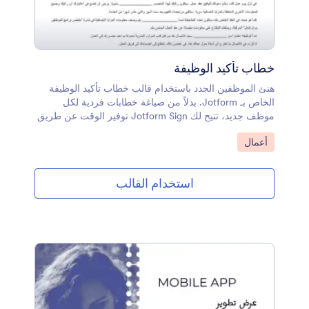
خطاب تأكيد الوظيفة
هنئ الموظفين الجدد باستخدام قالب خطاب تأكيد الوظيفة
الخاص بـ Jotform. بدلاً من صياغة خطابات فردية لكل
موظف جديد، تتيح لك Jotform Sign توفير الوقت عن طريق
إرسال قالب الخطاب الخاص بك ليتم تعبئته وتوقيعه بواسطة
انتقل إلى الفئة:
أعمال
مدير الموارد البشرية الخاص بك ببضع نقرات سريعة. ستتلقى
إشعارًا وإصدارًا نهائيًا من المستند بمجرد اكتمال ذلك.هل تريد
إجراء تغييرات على قالب خطاب تأكيد الوظيفة هذا؟ قم
استخدام القالب
بالسحب والإفلات لإضافة نص أو حقول التوقيع أو إزالتها،
وتخصيص رسالة الخطاب، وإجراء تغييرات أخرى في
التصميم. يمكنك أيضًا إضافة حقل توقيع حتى يتمكن
الموظفون الجدد من التوقيع أيضًا! بمجرد ملء كل خطاب
تأكيد وظيفة وإكماله، يمكنك تنزيله أو طباعته على الفور في
سجلاتك الخاصة. كما يمكنك جمع التوقيعات بأمان في أي
وقت وفي أي مكان باستخدام Jotform Sign.