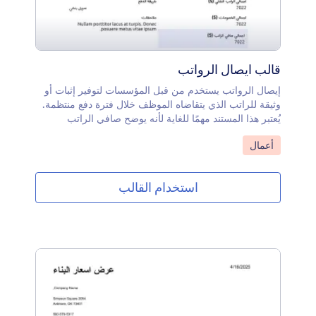
قالب ايصال الرواتب
إيصال الرواتب يستخدم من قبل المؤسسات لتوفير إثبات أو
وثيقة للراتب الذي يتقاضاه الموظف خلال فترة دفع منتظمة.
يُعتبر هذا المستند مهمًا للغاية لأنه يوضح صافي الراتب
والمخصومات التي تم إجراؤها عليه.يُظهر نموذج إيصال
انتقل إلى الفئة:
أعمال
الرواتب بصيغة PDF المعلومات التالية: رقم تعريف الموظف،
اسم الموظف، رقم الإيصال، تاريخ الإيصال، إجمالي الراتب،
الخصومات، طريقة الدفع، صافي الراتب الإجمالي، وأي
استخدام القالب
ملاحظات أو تعليقات.يستخدم هذا النموذج أداة جدول الإدخال
لعرض الدخل والخصومات في شكل جدول يسهل قراءته
وفهمه. كما يستفيد من أداة حساب النموذجلتسجيل القيم
داخل جدول الإدخال واستخدامها في صيغة حسابية. بالإضافة
إلى ذلك، يتيح استخدام أداة الصورة في محرر PDF إمكانية
إدراج شعار الشركة.