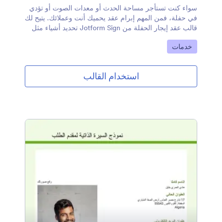
سواء كنت تستأجر مساحة الحدث أو معدات الصوت أو تؤدي
في حفلة، فمن المهم إبرام عقد يحميك أنت وعملائك. يتيح لك
قالب عقد إيجار الحفلة من Jotform Sign تحديد أشياء مثل
تفاصيل الحدث، ومعلومات التسعير والفوترة، وعدد الحضور
انتقل إلى الفئة:
خدمات
المقدر، وأوقات البَدْء والانتهاء، والمزيد. لا تتردد في إجراء
تغييرات على صياغة العقد، ثم مشاركته مع العملاء عبر البريد
الإلكتروني حتى يتمكنوا من تعبئته وتسجيله على أي جهاز.هل
استخدام القالب
تريد تخصيص قالب عقد إيجار الحفلة هذا؟ لا مشكلة!
باستخدام أداة الإنشاء القوية عبر الإنترنت، يمكنك السحب
والإفلات للقيام بأشياء مثل إضافة حقول النموذج أو تعديلها،
وتضمين حقول توقيع إضافية، وتغيير الخطوط والألوان،
وتضمين علامتك التجارية الفريدة، وإعداد أمر توقيع آلي،
والمزيد. ستتلقى مستندًا نهائيًا تلقائيًا بمجرد توقيع كلا الطرفين
على عقدك المخصص.