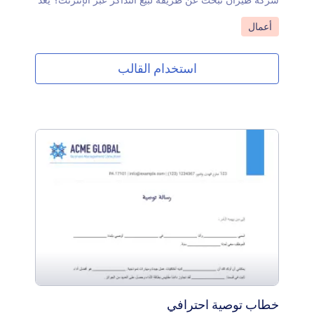
شركة طيران تبحث عن طريقة لبيع التذاكر عبر الإنترنت؟ يعد
نموذج تذاكر الطائرة المجاني الخاص بنا الطريقة المثلى
انتقل إلى الفئة:
أعمال
لإنشاء تذاكر طائرة لعملائك. ما عليك سوى إدخال تفاصيل
رحلة كل مسافر وتفاصيله الشخصية، وسيعمل نموذج تذكرة
الطيران تلقائيًا على إنشاء تذاكر طائرة بتنسيق PDF مخصص،
استخدام القالب
وهو رائع للسفر المحلي أو الدولي. قم بتنزيله أو طباعته
للاحتفاظ به في سجلاتك، أو إرساله بالبريد الإلكتروني إلى
العملاء كنموذج لخط سير الرحلة أو وثيقة السفر لإحضارها
في يوم الرحلة.ستبدأ انطلاقة سريعة باستخدام نموذج تذكرة
الطيران الجاهز، ولكن إذا كنت ترغب في تخصيص القالب،
فإن أداة إنشاء النماذج بالسحب والإفلات من Jotform تضمن
أنك لن تضل الطريق عندما يتعلق الأمر بالتصميم. ما عليك
سوى سحب العناصر وإفلاتها لإضافة شعارك وتحديد تفاصيل
الرحلة وتحديث الشروط والأحكام. لماذا لا تدمج النموذج
المرفق مع إحدى بوابات الدفع لدينا لقبول المدفوعات الآمنة
عبر الإنترنت؟ جرب نموذج تذاكر الطائرة الخاص بنا اليوم
لإنشاء تذاكر طائرة احترافية وموحدة على الفور - يمكنها أن
توفر لك الوقت، وتنظم سجلاتك، وتساعدك على إدارة أعمال
السفر الخاصة بك للوصول إلى آفاق جديدة.
خطاب توصية احترافي