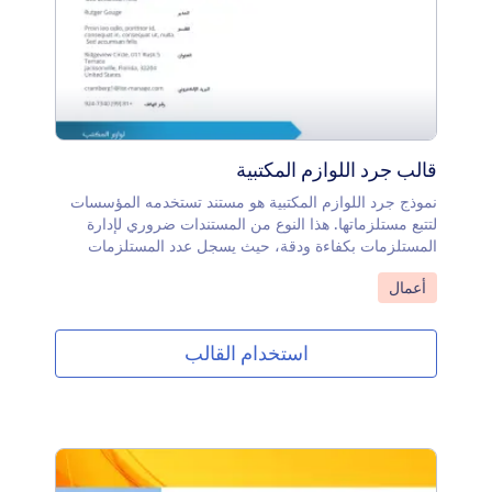
قالب جرد اللوازم المكتبية
نموذج جرد اللوازم المكتبية هو مستند تستخدمه المؤسسات
لتتبع مستلزماتها. هذا النوع من المستندات ضروري لإدارة
المستلزمات بكفاءة ودقة، حيث يسجل عدد المستلزمات
المستخدمة وما الذي يحتاج إلى طلب المزيد منه. يتم
انتقل إلى الفئة:
أعمال
استخدام معظم نماذج جرد المستلزمات المكتبية من قبل
مديري المكاتب والموظفين المسؤولين عن الجرد وطلب
المستلزمات.يمكنك إنشاء نموذج جرد مستلزمات المكتب
استخدام القالب
الخاص بك مجانًا باستخدام Jotform.تخصيص نموذج جرد
مستلزمات المكتب الخاص بك أمر سهل باستخدام محرر
PDF البسيط من Jotform. قم بربط النموذج بنموذج
Jotform لإدخال بيانات الجرد، ثم قم بتخصيصه عن طريق
السحب والإفلات لإضافة أو إزالة حقول النموذج، أو تعديل
الخطوط والألوان، أو اضافة صورة العلامة التجارية، والمزيد.
ابدأ في إنشاء قائمة جرد مستلزمات مكتبك اليوم مع