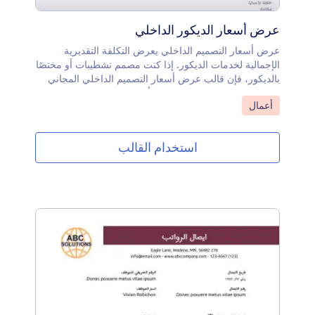
عرض أسعار الديكور الداخلي
عرض أسعار التصميم الداخلي يعرض التكلفة التقديرية
الإجمالية لخدمات الديكور. إذا كنت مصمم تشطيبات أو مختصًا
بالديكور، فإن قالب عرض أسعار التصميم الداخلي المجاني
هذا سيقوم تلقائيًا بإنشاء عروض أسعار للعملاء المحتملين!
انتقل إلى الفئة:
أعمال
عند قيام العميل بملء نموذج عرض أسعار التصميم الداخلي
اونلاين، سيحول هذا القالب معلوماتهم فورًا إلى ملفات PDF
أنيقة تعرض التكلفة التقديرية الإجمالية. يمكنك بعد ذلك تنزيل
استخدام القالب
وطباعة هذه الملفات للاحتفاظ بها أو مشاركتها مع العملاء عبر
ميزة الرد الآلي.أنت محترف في التصميم، لذا استعرض
مهاراتك من خلال تخصيص هذا القالب باستخدام محرر PDF
الخاص بنا! لا حاجة إلى البرمجة — فقط قم بسحب وإسقاط
الحقول والعناصر حتى يبدو القالب بالشكل الذي تريده تمامًا.
يمكنك حتى اضافة شعارك الخاص لإضافة لمسة احترافية.
بمجرد إدخال معلومات الاتصال بالعملاء واختيار الأثاث الذي
يرغبون فيه، سيقوم القالب بحساب التكلفة الإجمالية تلقائيًا
وتحويل هذه المعلومات إلى ملفات PDF رائعة يمكنك الوصول
إليها من أي جهاز.ارتقي بأعمال التصميم الداخلي الخاصة بك
إلى المستوى التالي ووفّر وقتًا يمكنك استثماره في الإبداع
باستخدام قالب عرض أسعار التصميم الداخلي هذا!