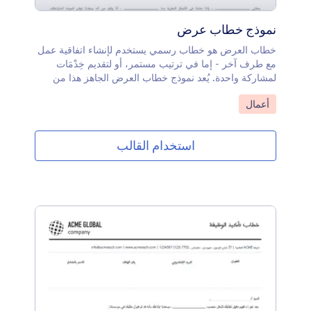
نموذج خطاب عرض
خطاب العرض هو خطاب رسمي يستخدم لإنشاء اتفاقية عمل
مع طرف آخر - إما في ترتيب مستمر، أو لتقديم خِدْمَات
لمشاركة واحدة. يُعد نموذج خطاب العرض الجاهز هذا من
Jotform Sign بمثابة خطاب تمهيدي قياسي، ولكن يمكنك
انتقل إلى الفئة:
أعمال
تخصيص الصياغة كيفما تختار. بمجرد ملء الخطاب وتوقيعه،
ستتلقى مستندًا نهائيًا لطباعته أو إرساله بالبريد الإلكتروني إلى
العملاء المحتملين.يعد تخصيص نموذج خطاب العرض هذا أمرًا
استخدام القالب
سهلاً من خلال أداة الإنشاء القوية عبر الإنترنت. لا تحتاج إلى
أي معرفة بالتصميم أو الترميز - ما عليك سوى السحب
والإفلات لإضافة حقول النموذج أو تعديلها، وتضمين العلامة
التجارية الفريدة لشركتك، وتغيير الخطوط والألوان، وغير ذلك
الكثير. اترك انطباعًا أوليًا جيدًا لدى العميل واحصل على
عرضك من خلال خطاب العرض المجاني هذا من Jotform
Sign.