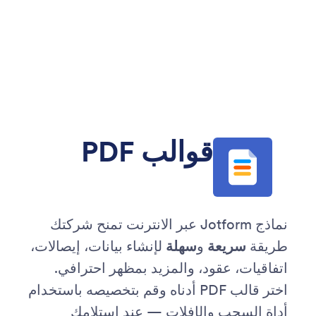
قوالب PDF
نماذج Jotform عبر الانترنت تمنح شركتك
طريقة
سريعة
و
سهلة
لإنشاء بيانات، إيصالات،
اتفاقيات، عقود، والمزيد بمظهر احترافي.
اختر قالب PDF أدناه وقم بتخصيصه باستخدام
أداة السحب والإفلات — عند استلامك