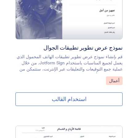
نموذج عرض تطوير تطبيقات الجوال
قم بإنشاء نموذج عرض تطوير تطبيقات الهاتف المحمول الذي
يعمل لجميع المناسبات باستخدام Jotform Sign. من خلال
عملية جمع التوقيعات والتعليقات عبر الإنترنت، ستتمكن من
إدارة توقيعات أعضاء فريقك في مكان واحد مناسب. شاركه
انتقل إلى الفئة:
أعمال
عبر البريد الإلكتروني أو قم بتضمينه في موقع فريق عملك
عبر الإنترنت.يعد تخصيص نموذج عرض تطوير تطبيقات
الأجهزة المحمولة هذا أمرًا بسيطًا وفعالًا باستخدام Jotform
استخدام القالب
Sign. قم بتحديث الشروط والأحكام وإضافة حقول النموذج أو
إزالتها وتغيير الخطوط والألوان وإجراء تغييرات تجميلية أخرى
دون الحاجة إلى ترميز. قم بإنشاء عرض التطبيق الخاص بك،
وأرسله مباشرة إلى فريقك، وابدأ في جمع التوقيعات
والملاحظات على الفور. تعاون بشكل أكثر ذكاءً مع Jotform.
لتجميع التوقيعات الإلكترونية على أي جهاز، قم بإنشاء مستند
توقيع إلكتروني باستخدام Jotform Sign.