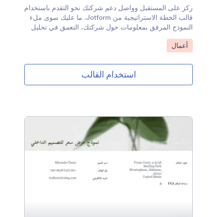
ركز على المستقبل وواصل دعم شركتك نحو التقدم باستخدام
قالب الخطة الاستراتيجية من Jotform. ما عليك سوى ملء
النموذج المرفق بمعلومات حول شركتك، التعمق في تحليل
نقاط القوة والضعف والفرص والتهديدات (SWOT)، واختتم
انتقل إلى الفئة:
أعمال
بتحديد أهدافك الاستراتيجية، الإجراءات المطلوبة، والخطط
المالية. يحول القالب المعلومات المقدمة إلى ملفات PDF
احترافية يمكنك تنزيلها أو طباعتها أو مشاركتها على
استخدام القالب
الفور.لست بحاجة إلى شهادة في التصميم لإنشاء خطة
استراتيجية احترافية. يمكنك تغيير الخطوط، تحديث الألوان،
وإضافة شعار شركتك بسهولة باستخدام محرر PDF من
Jotform. حدد الأهداف، رتب الأولويات، وضع خطط عمل
قوية في شكل ملفات PDF أنيقة باستخدام قالب الخطة
الاستراتيجية. من خلال تعريف أهدافك والخطوات التي
ستتخذها لتحقيقها بوضوح، يمكنك الحفاظ على مسار شركتك
وتسريع نمو أعمالك.