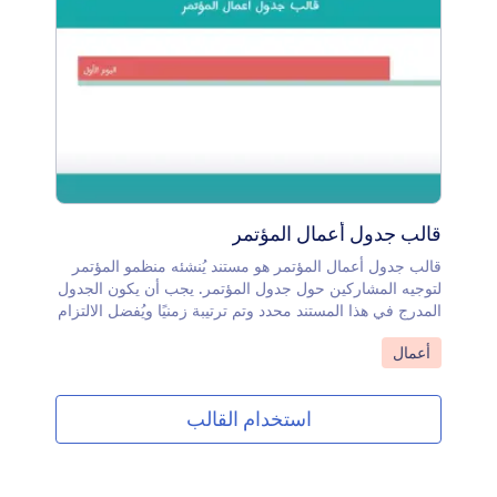
قالب جدول أعمال المؤتمر
قالب جدول أعمال المؤتمر هو مستند يُنشئه منظمو المؤتمر
لتوجيه المشاركين حول جدول المؤتمر. يجب أن يكون الجدول
المدرج في هذا المستند محدد وتم ترتيبة زمنيًا ويُفضل الالتزام
به بدقة لضمان نجاح المؤتمر.يعرض هذا القالب عنوان
انتقل إلى الفئة:
أعمال
المؤتمر، تاريخ البدء، المكان، الوقت، وجدول الأنشطة لكل
يوم. يتم تقديم الجدول بتنسيق جدولي يعرض الوقت، ووصف
النشاط. يستخدم القالب ويدجت القائمة القابلة للإعداد لإضافة
استخدام القالب
حقول مشابهة بشكل ديناميكي.يتضمن القالب جدولًا ليوم ١،
يوم ٢، ويوم ٣ فقط، ولكن يمكنك بسهولة تكرار هذه العناصر
لإضافة أيام إضافية باستخدام محرر PDF. يمكنك أيضًا
تخصيص القالب بشكل أكبر عن طريق تغيير ألوانه، تنسيق