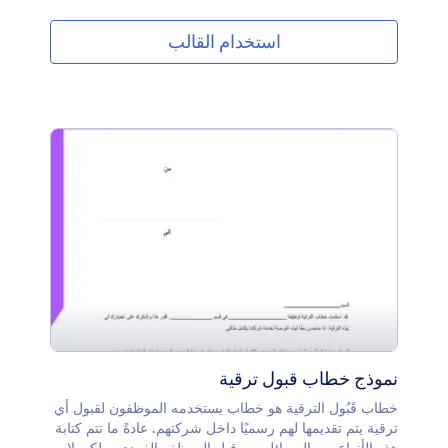
الخاصة بك باستخدام Jotform Sign.قم بتخصيص اتفاقية
التأمين الخاصة بك لتلبي احتياجاتك واحتياجات عملائك. تسهل
استخدام القالب
أداة إنشاء النماذج عبر الإنترنت بالسحب والإفلات تصميم جميع
أجزاء الاتفاقية الخاصة بك. قم بإجراء تغييرات التصميم
والمحتوى ببضع نقرات. قم بإضافة حقول النموذج أو إزالتها،
وإنشاء أمر توقيع، وتغيير الخطوط والألوان، والمزيد.
نموذج خطاب قبول ترقية
خطاب قَبُول الترقية هو خطاب يستخدمه الموظفون لقبول أي
ترقية يتم تقديمها لهم رسميًا داخل شركتهم. عادةً ما تتم كتابة