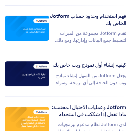
تسجيل شاشة لمساعدتنا في فهم
مشكلتك. ونظراً لأن ردود الدعم غالباً...
فهم استخدام وحدود حساب Jotform
الخاص بك
تقدم Jotform مجموعة من الميزات
لتبسيط جمع البيانات وإدارتها. ومع ذلك،
للاستفادة الكاملة من إمكاناتها، من
الضروري فهم استخدام وحدود الحساب...
كيفية إنشاء أول نموذج ويب خاص بك
يجعل Jotform من السهل إنشاء نماذج
ويب دون الحاجة إلى أي برمجة. وسواء
كنت بحاجة إلى نموذج اتصال، أو تسجيل
في فعالية، أو استبيان، فإن منشئ...
Jotform وعمليات الاحتيال المحتملة:
ماذا تفعل إذا شككت في استخدام
نموذج Jotform في عملية احتيال
لدى Jotform نظام مدعوم ببرمجيات