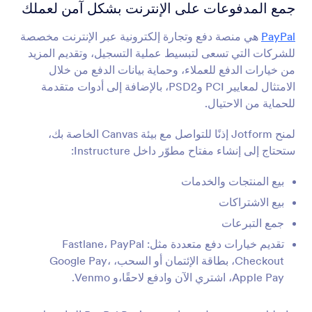
تكاملات النموذج
معالج الدفع
جمع المدفوعات على الإنترنت بشكل آمن لعملك
تكاملات معالجات الدفع
PayPal
هي منصة دفع وتجارة إلكترونية عبر الإنترنت مخصصة
للشركات التي تسعى لتبسيط عملية التسجيل، وتقديم المزيد
39 تكاملات
من خيارات الدفع للعملاء، وحماية بيانات الدفع من خلال
الامتثال لمعايير PCI وPSD2، بالإضافة إلى أدوات متقدمة
للحماية من الاحتيال.
شائع
الأحدث
لمنح Jotform إذنًا للتواصل مع بيئة Canvas الخاصة بك،
ستحتاج إلى إنشاء مفتاح مطوّر داخل Instructure:
PayPal
بيع المنتجات والخدمات
جمع المدفوعات على الإنترنت بشكل آمن لعملك
بيع الاشتراكات
جمع التبرعات
Stripe
تقديم خيارات دفع متعددة مثل: Fastlane، PayPal
قبول المدفوعات والتبرعات عبر الإنترنت
Checkout، بطاقة الإئتمان أو السحب، Google Pay،
Apple Pay، اشتري الآن وادفع لاحقًا،و Venmo.
Authorize.Net
جمع المدفوعات الإلكترونية والبطاقات عبر الإنترنت