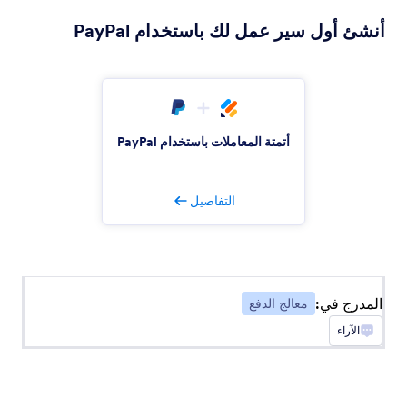
ChargeOver
أنشئ أول سير عمل لك باستخدام PayPal
إنشاء عملاء ChargeOver تلقائيًا من عمليات إرسال
Jotform
Epos Now
أنشئ عملاء Epos Now تلقائيًا من الإرسالات عبر
أتمتة المعاملات باستخدام PayPal
Jotform
التفاصيل
Apple Pay وGoogle Pay
اجمع المدفوعات باستخدام Apple Pay وGoogle Pay
Venmo
المدرج في:
معالج الدفع
اجمع مدفوعات الهاتف المحمول من خلال النموذج
الآراء
الخاص بك.
تطبيقات الدفع النقدي