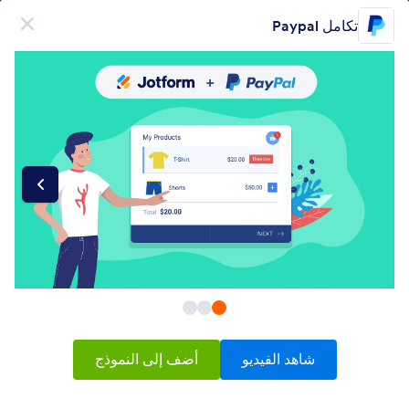
دء الحوار
تكامل Paypal
قم بالتسجيل مجاناً
منتج
نموذج
نموذج
التوقيع الإلكتروني
سير العمل
Form Integrations Categories
شاهد الفيديو
أضف إلى النموذج