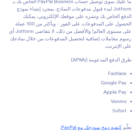
ما عليك سوى توصيل حساب PayPal Business الخاص بك بـ
Jotform لبدء قبول مدفوعات النماذج. بمجرد إنشاء نموذج
الدفع الخاص بك ونشره على موقعك الإلكتروني، يمكنك
WorldPay UK
الحصول على المدفوعات على الفور - وبأكثر من 100 عملة
قبول مدفوعات النموذج مع أفضل معالج دفع في
على مستوى العالم! والأفضل من ذلك، لا تتقاضى Jotform أي
المملكة المتحدة
رسوم معاملات إضافية لتحصيل المدفوعات من خلال نماذجك
على الإنترنت.
2CheckOut
طرق الدفع المدعومة (APMs)
تلقي المدفوعات العالمية بسلاسة من خلال نموذجك
Fastlane
Google Pay
Square ACH
Apple Pay
استخدم Square ACH لتحصيل مدفوعات العملاء
Venmo
Sofort
فاتورة Zoho
إنشاء فواتير Zoho Invoice من إرساليات Jotform
تعلّم
كيفية دمج نموذجك مع PayPal
.