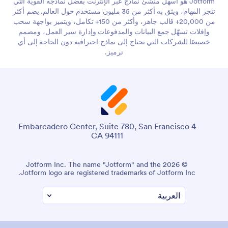
Jotform هو أسهل منشئ نماذج عبر الإنترنت بفضل نماذجه القوية التي
تنجز المهام، ويثق به أكثر من 35 مليون مستخدم حول العالم. يضم أكثر
من 20,000+ قالب جاهز، وأكثر من 150+ تكامل، ويتميز بواجهة سحب
وإفلات تسهّل جمع البيانات والمدفوعات وإدارة سير العمل، ومصمم
خصيصًا للشركات التي تحتاج إلى نماذج احترافية دون الحاجة إلى أي
ترميز.
4 Embarcadero Center, Suite 780, San Francisco
CA 94111
© 2026 Jotform Inc. The name "Jotform" and the
Jotform logo are registered trademarks of Jotform Inc.