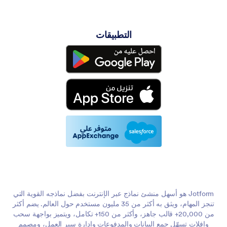
التطبيقات
Jotform هو أسهل منشئ نماذج عبر الإنترنت بفضل نماذجه القوية التي
تنجز المهام، ويثق به أكثر من 35 مليون مستخدم حول العالم. يضم أكثر
من 20,000+ قالب جاهز، وأكثر من 150+ تكامل، ويتميز بواجهة سحب
وإفلات تسهّل جمع البيانات والمدفوعات وإدارة سير العمل، ومصمم