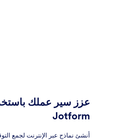
عزز سير عملك باستخد
Jotform
أنشئ نماذج عبر الإنترنت لجمع التو