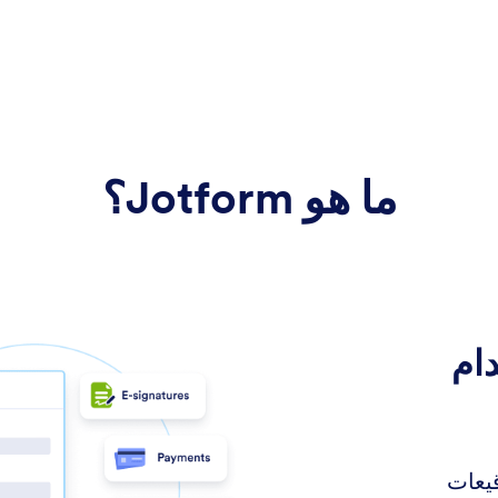
ما هو Jotform؟
ام
قيعات