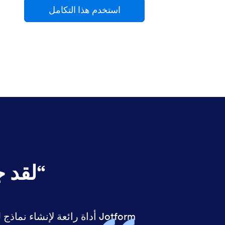
استخدم هذا التكامل
“
لقد جعل Jotform ع
Jotform أداة رائعة لإنشاء