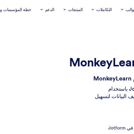
والب
التكاملات
المنتجات
الدعم
خطة المؤسسات وال
صنّف النصوص تلقائيًا من الإرسالات الجديدة في Jotform باستخدام
من MonkeyLearn. قم بتصنيف البيانات لتسهيل