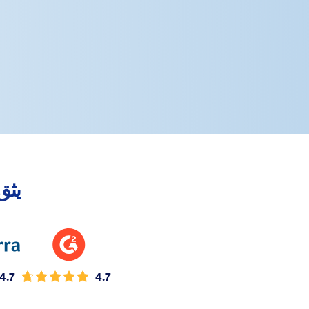
يثق في Jotform 
4.7
4.7