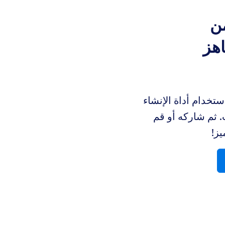
من
جاهز
استخدام أداة الإنشاء
 ثم شاركه أو قم
يز!