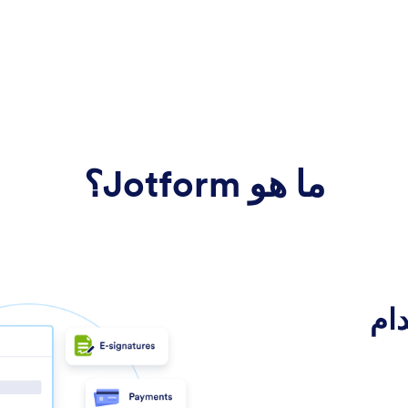
ما هو Jotform؟
ام