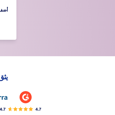
أضف 
يثق في Jotform 
4.7
4.7