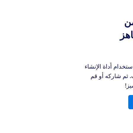
من
جاهز
استخدام أداة الإنشاء
 ثم شاركه أو قم
يز!