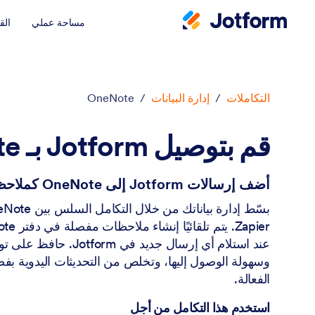
مساحة عملي
الق
دء الحوار
التكاملات
/
إدارة البيانات
/
OneNote
قم بتوصيل Jotform بـ OneNote
أضف إرسالات Jotform إلى OneNote كملاحظات.
عند استلام أي إرسال جديد في orm
وسهولة الوصول إليها، وتخلص من التحديثات اليدوية بفض
الفعالة.
استخدم هذا التكامل من أجل