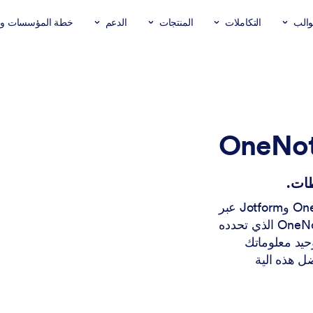
والب
التكاملات
المنتجات
الدعم
خطة المؤسسات وال
بسّط إدارة بياناتك من خلال التكامل السلس بين OneNote وJotform عبر
Zapier. يتم تلقائيًا إنشاء ملاحظات مفصلة في دفتر OneNote الذي تحدده
Jotf. حافظ على توحيد معلوماتك
ل هذه الية