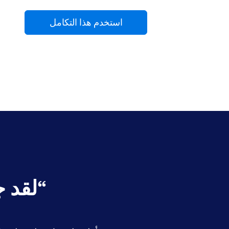
استخدم هذا التكامل
“
لقد جعل Jotform ع