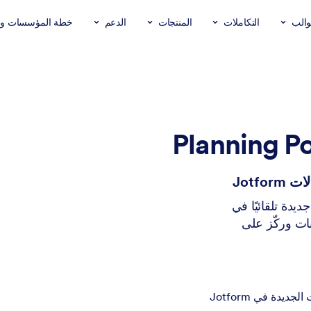
والب
التكاملات
المنتجات
الدعم
خطة المؤسسات وال
يدة تلقائيًا في
ّل إدخال البيانات وركّز على