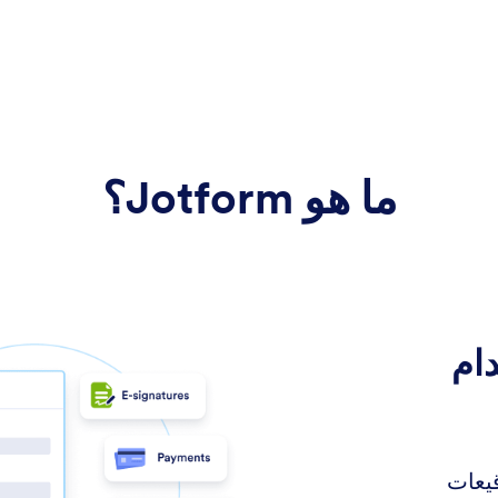
ما هو Jotform؟
ام
قيعات