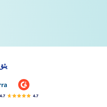
يثق في Jotform 
4.7
4.7