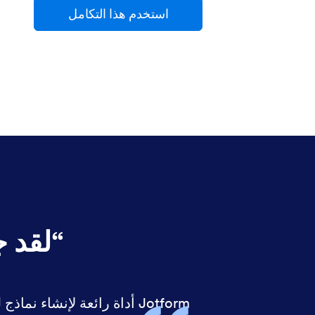
استخدم هذا التكامل
“
لقد جعل Jotform ع
Jotform أداة رائعة لإنشاء