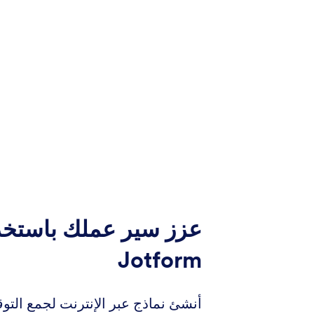
عزز سير عملك باستخد
Jotform
أنشئ نماذج عبر الإنترنت لجمع التو