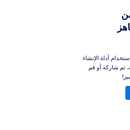
من
جاهز
استخدام أداة الإنشاء
 ثم شاركه أو قم
يز!