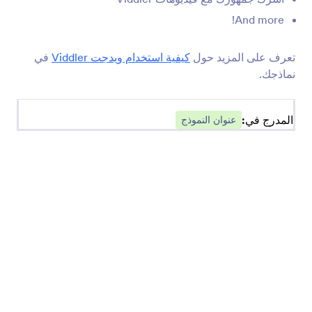
عنوان كبير للنموذج (عريض)
And more!
أضف عنواناَ كبيرًا إلى تطبيقك
تعرف على المزيد حول
كيفية استخدام ويدجت Viddler
في
نماذجك.
الاقتباسات
أضف علامات الاقتباس إلى تطبيقاتك
المدرج في:
عنوان النموذج
عنوان كبير للنموذج (كاريكاتير)
أضف عنوانًا مستوحى من الكتب المصورة إلى تطبيقك
Viddler
قم بتضمين مقاطع فيديو Viddler في تطبيقك
عنوان كبير للنموذج (رياضي)
أضف رأسًا ذو طابع رياضي إلى تطبيقك