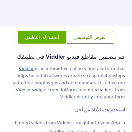
تضمين PDF
تضمين وعرض ملفات PDF في تطبيقك
احتواء النص
أضف لافتة لتطبيقك
أضف إلى التطبيق
العرض التوضيحي
رأس نموذج متحرك
قم بتضمين مقاطع فيديو Viddler في تطبيقك
أضف عنواناً متحركاً لتطبيقك
Viddler
is an interactive online video platform that
helps hospital networks create strong relationships
with their employees and communities. Use this free
عنوان كبير للنموذج (مدينة)
أضف رأسًا يحتوي على صورة خلفية لمدينة كبيرة
Viddler widget from Jotform to embed videos from
Viddler directly into your form.
استخدم هذه الأداة من أجل
نص على شكل القوس
أضف قوسًا من النص إلى تطبيقك
Embed videos from Viddler straight into your App
اشرك جمهورك مع فيديوهات Viddler