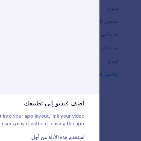
ف
صورة
7
أ
محتوى Rich
25
اجتماعي
5
ر
أض
استطلاع
1
فيديو
11
عناصر أخرى
27
ت
أض
أضف فيديو إلى تطبيقك
ص
into your app layout, link your video
جم
 users play it without leaving the app.
استخدم هذه الأداة من أجل