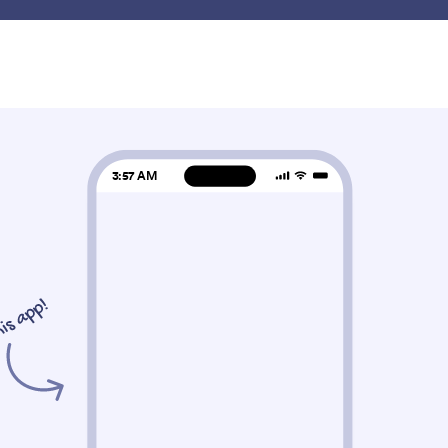
المنتج
الاستخدامات
الميزات
القوالب
يق
عناصر أخرى
 أخرى
ئمة المنتجات
زر المشاركة
ف المنتجات وعربة التسوق إلى
أضف رابطًا للسماح للمس
طبيقك
بمشاركة تطبيقك