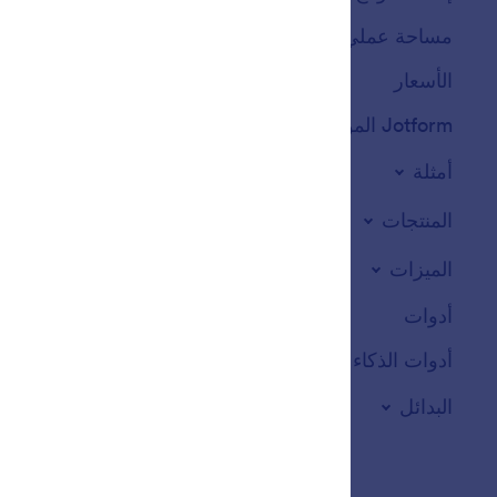
مساحة عملي
ثيمات النماذج
الأسعار
عناصر التطبيق
Jotform المؤسسات
التكاملات
أمثلة
أدوات الموقع الالكت
المنتجات
الميزات
أدوات
أدوات الذكاء الاصطناعي
البدائل