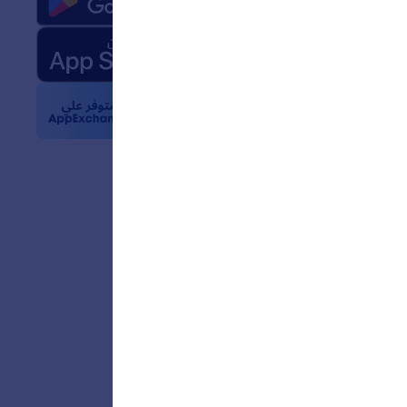
حقائق عن Jotform في مجال
 الاصطناعي
والشعارات
بار
 الإخبارية
ات
عملاء