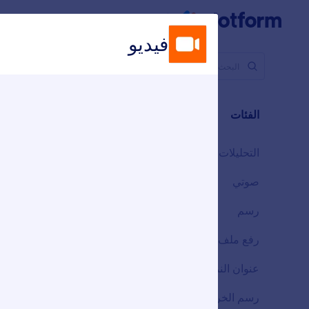
التطبيقات
بدء الحوار
فيديو
عناصر التطب
عناصر
الفئات
27 ويدجيتس
التحليلات
3
صوتي
3
رسم
4
قا
رفع ملف
1
أض
عنوان النموذج
ت
10
رسم الخرائط
4