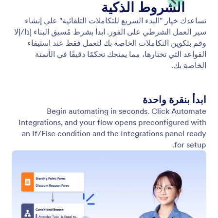
ابدأ من الصفر
يمكنك إنشاء مسارات العمل الخاصة بك بسهولة من
البداية. أضف نموذجًا للمشغل، واسحب العناصر، وقم ببناء
مسار العمل خطوة بخطوة، بحيث يتناسب تمامًا مع
احتياجاتك.