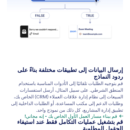
البدء بأتمتة عمليات التكامل
ابدأ في إنشاء سير العمل الخاص بك بسرعة باستخدام
خيار البدء السريع في "أتمتة عمليات الدمج".