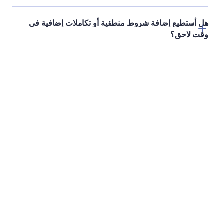
المنتجات
الميزات
أدوات
أدوات الذكاء الاصطناعي
البدائل
الدعم
الشركة
تواصل بنا
من نحن
دليل المستخدم
حقائق عن Jotform في
مجال الذكاء الاصطناعي
اطلب المساعدة
الصور والشعارات
أكاديمية Jotform
في الأخبار