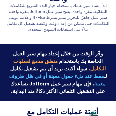
إنشاء مسارات عمل باستخدام الذكاء الاصطناعي
حوِّل أفكارك إلى عمليات سير عمل كاملة التشغيل على
الفور. ما عليك سوى وصف العملية الخاصة بك، وسيقوم
الذكاء الاصطناعي في Jotform ببنائها لك.