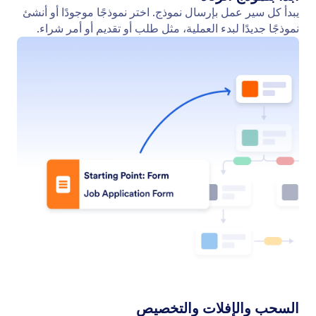
ابدأ من الصفر
يمكنك إنشاء مسارات العمل الخاصة بك بسهولة من
البداية. أضف نموذجًا للمشغل، واسحب العناصر، وقم ببناء
مسار العمل خطوة بخطوة، بحيث يتناسب تمامًا مع
احتياجاتك.