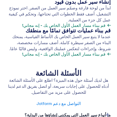
البدء بأتمتة عمليات التكامل
ابدأ في إنشاء سير العمل الخاص بك بسرعة باستخدام
خيار البدء السريع في "أتمتة عمليات الدمج".