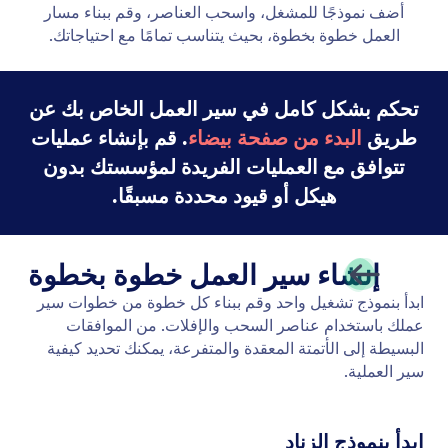
إنشاء مسارات عمل باستخدام الذكاء الاصطناعي
حوِّل أفكارك إلى عمليات سير عمل كاملة التشغيل على
الفور. ما عليك سوى وصف العملية الخاصة بك، وسيقوم
الذكاء الاصطناعي في Jotform ببنائها لك.