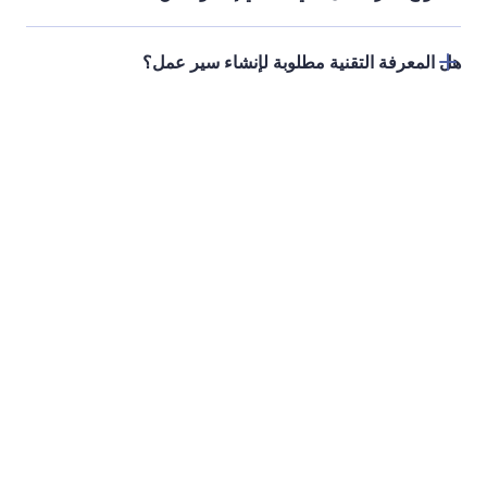
استخدام قوالب سير العمل
يوفر دليل قوالب سير العمل في Jotform مكتبة من
قوالب سير العمل المصممة لتلبية الاحتياجات المختلفة.
Jotform
المتجر
إنشاء نموذج
القوالب
مساحة عملي
ثيمات النماذج
الأسعار
أدوات النماذج
Jotform المؤسسات
التكاملات
أمثلة
أدوات الموقع الالكتروني
جديد