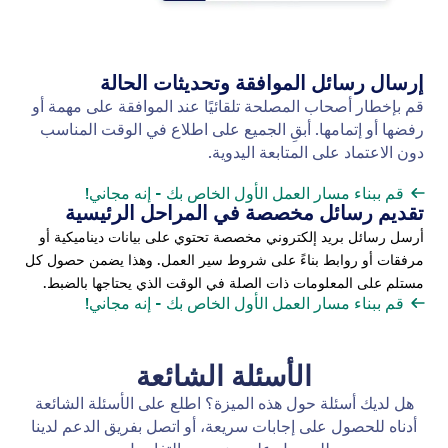
إرسال النموذج
قم بتعيين النماذج إلى الأشخاص المناسبين في الوقت
المناسب تلقائيًا. باستخدام عنصر إرسال النماذج في سير
عمل Jotform، يمكنك تشغيل طلبات النماذج في أي
خطوة من خطوات العملية.