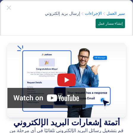
دء الحوار
سير العمل
ابدأ الآن
—
انه مجاني!
الفئة
سير العمل
الإجراءات
إرسال بريد إلكتروني
إنشاء مسار عمل
Actions
أنشئ مهام سير عمل ديناميكية باستخدام إجراءات خطوات
قوية. وأرسل النماذج والبريد الإلكتروني، وعيّن المهام، واجمع
الموافقات والتوقيعات والمدفوعات لضمان أتمتة سلسة.
البحث في جميع الميزات
فئات الميزات
الفئة
سير العمل
الإجراءات