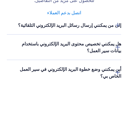
الموافقات الجماعية
قم بتبسيط عملية اتخاذ القرار باستخدام الموافقات
الجماعية في سير عمل Jotform. قم بتعيين القواعد، وتتبع
التقدم في صندوق الوارد من Jotform أو الجداول، واسمح
لكل معتمد بتقديم الملاحظات بشكل مستقل.