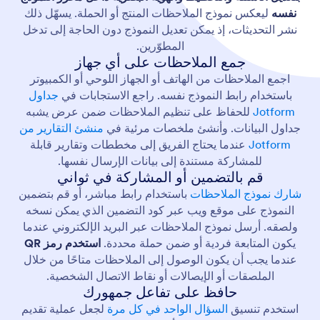
نفسه
ليعكس نموذج الملاحظات المنتج أو الحملة. يسهّل ذلك
نشر التحديثات، إذ يمكن تعديل النموذج دون الحاجة إلى تدخل
المطوّرين.
جمع الملاحظات على أي جهاز
اجمع الملاحظات من الهاتف أو الجهاز اللوحي أو الكمبيوتر
باستخدام رابط النموذج نفسه. راجع الاستجابات في
جداول
Jotform
للحفاظ على تنظيم الملاحظات ضمن عرض يشبه
جداول البيانات. وأنشئ ملخصات مرئية في
منشئ التقارير من
Jotform
عندما يحتاج الفريق إلى مخططات وتقارير قابلة
للمشاركة مستندة إلى بيانات الإرسال نفسها.
قم بالتضمين أو المشاركة في ثواني
شارك نموذج الملاحظات
باستخدام رابط مباشر، أو قم بتضمين
النموذج على موقع ويب عبر كود التضمين الذي يمكن نسخه
ولصقه. أرسل نموذج الملاحظات عبر البريد الإلكتروني عندما
يكون المتابعة فردية أو ضمن حملة محددة.
استخدم رمز QR
عندما يجب أن يكون الوصول إلى الملاحظات متاحًا من خلال
الملصقات أو الإيصالات أو نقاط الاتصال الشخصية.
حافظ على تفاعل جمهورك
استخدم تنسيق
السؤال الواحد في كل مرة
لجعل عملية تقديم