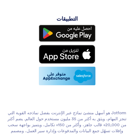
وأكثر من ذلك بكثير!
هذه مجرد البداية.
سجل للحصول على
التطبيقات
حساب Jotform مجاني
لاستكشاف كافة ميزات أتمتة
برامج الملاحظات لدينا.
Jotform هو أسهل منشئ نماذج عبر الإنترنت بفضل نماذجه القوية التي
تنجز المهام، ويثق به أكثر من 35 مليون مستخدم حول العالم. يضم أكثر
من 20,000+ قالب جاهز، وأكثر من 150+ تكامل، ويتميز بواجهة سحب
وإفلات تسهّل جمع البيانات والمدفوعات وإدارة سير العمل، ومصمم