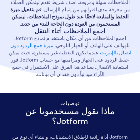
الملاحظات سهلة ومريحة. أضف شريط تقدم ليتمكن العملاء
من معرفة مدى اقترابهم من إتمام الإرسال.
قم بتفعيل ميزة
الحفظ والمتابعة لاحقًا عند طول نموذج الملاحظات، ليتمكن
المستجيبون من العودة دون الحاجة للبدء من جديد
.
اجمع الملاحظات أثناء التنقل
اجمع الملاحظات من أي مكان باستخدام نماذج Jotform
للهواتف على الهاتف أو الجهاز اللوحي.
ميزة جمع الردود دون
اتصال بالإنترنت
عندما تكون التغطية غير مستقرة، حيث يمكن
حفظ الردود على الجهاز ومزامنتها مع حساب Jotform فور
استعادة الاتصال. يساعد هذا الفرق على الاستمرار في جمع
الآراء ميدانياً دون فقدان أي بيانات.
توصيات
ماذا يقول مستخدمونا عن
Jotform؟
Jotform أداة رائعة لإطلاق الاستبيانات، وإنشاء أي نوع من