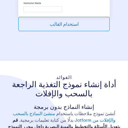
استخدام القالب
الفوائد
أداة إنشاء نموذج التغذية الراجعة
بالسحب والإفلات
إنشاء النماذج بدون برمجة
أنشئ نموذج ملاحظات باستخدام
منشئ النماذج بالسحب
والإفلات من Jotform
بدلًا من كتابة تعليمات برمجية.
قم
بتعديل الأسئلة والتخطيط والهوية البصرية داخل محرر النموذج