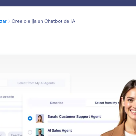
dPress
Beneficios
Ventajas
Casos de Uso
Explorar
Categoría
zar
Cree o elija un Chatbot de IA
Get Started
ra todas las formas en las que puede crear su primer 
 las funciones
Categoría
 IA para WordPress
Comenzar