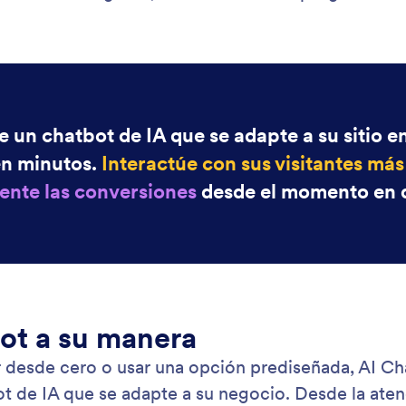
: Start with a Form
Saber más
nce con un formulario
Uti
 agente para recopilar datos por medio de un
Imp
rio determinado.
age
fác
vis