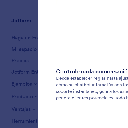
Jotform
Mercado
Haga un Formulario
Plantillas
Mi espacio de trabajo
Temas de formula
Precios
Widgets para for
Jotform Enterprise
Integraciones
Ejemplos
Widgets para sit
Producto
Ventajas
Herramientas