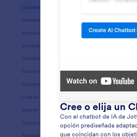
Comenzar
7
Ventajas
Chatbot
4
Ventajas
Atención al Cliente
8
Ventajas
Entrenar con WordPress
1
Ventajas
Visibilidad
3
Ventajas
WooCommerce
5
Ventajas
Conversaciones
3
Ventajas
Instale
Chat en Vivo
1
Ventajas
desde el
rápida, 
Agente telefónico
5
Ventajas
con los v
Agente de voz
4
Ventajas
Formularios
3