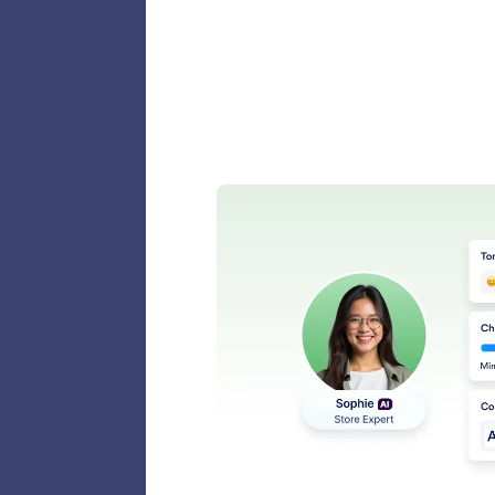
Perso
Mediante
agente.