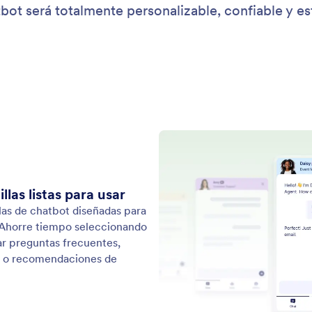
: Clone Yourself
Saber más
se a sí mismo
Cl
 avatar basado en usted mismo. Suba su foto o
Dup
se, personalice el fondo y empiece a usar su clon
ind
te de IA.
rea
peq