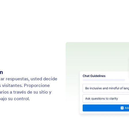
Soporte
Comp
Contáctenos
Acerc
Guía de usuario
Datos
rio
Kit d
Ayuda
mularios
En las
Academia Jotform
Bolet
Webinarios
ios web
NUEVA
Alian
Podcasts
Servicios Profesionales
Blog
Reportar Abuso
Histor