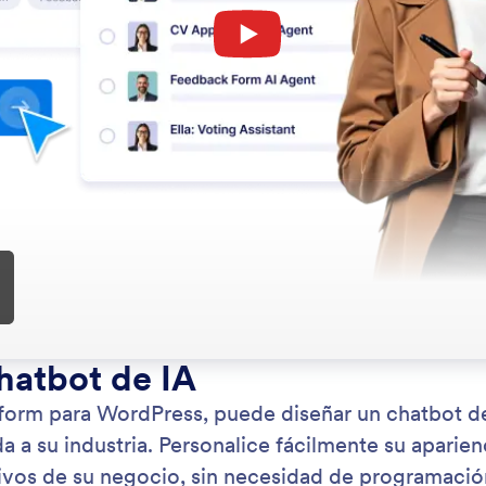
: Install from WordPress Plugin Dire
Saber más
Instalar desde el Directorio de Complementos de WordPress
Cr
 fácilmente AI Chatbot para WordPress directamente
Pot
 directorio de plugins de WordPress. Configuración
de I
sin pasos técnicos requeridos, y comience a chatear
Cha
isitantes al instante.