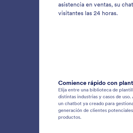
Clóne
Cree un
descríba
de Agen