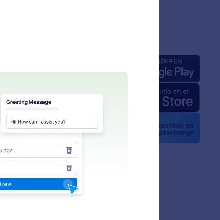
añía
Apps
a de nosotros
 de Jotform para IA
e medios
 noticias
ines
zas
ias de Clientes