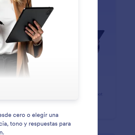
ctory
: Create or Pick an AI Chatbot
Saber más
ee o elija un Chatbot de IA
encia tu sitio de WordPress creando un nuevo chatbot
A o eligiendo entre plantillas listas para usar con AI
tbot for WordPress.