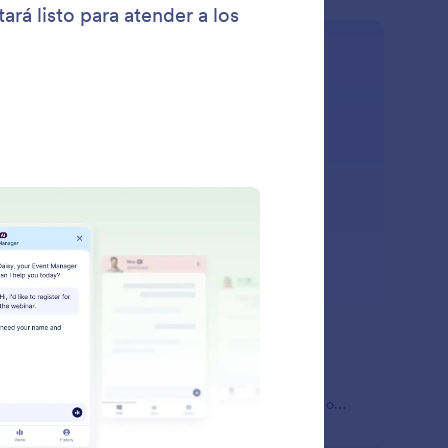
: Clone Agents
Saber más
onar agentes
lique sus agentes de IA con un simple clic,
ependientemente de que necesite una réplica para
lizar pruebas, personalizaciones adaptadas al cliente o
ueños ajustes.