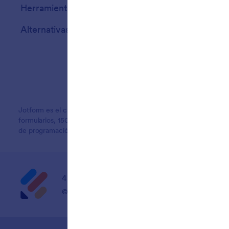
Herramientas IA
Alternativas
Jotform es el creador de formularios en línea más fácil de usar, c
formularios, 150 integraciones y funciones de arrastrar y soltar q
de programación.
4 Embarcadero Center, Suite 780, San Franci
© 2026 Jotform Inc. El nombre «Jotform» y el logo