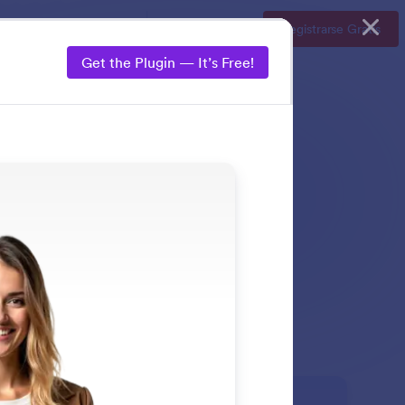
Demo
Precios
Iniciar sesión
Registrarse Gratis
Get the Plugin — It’s Free!
agente.