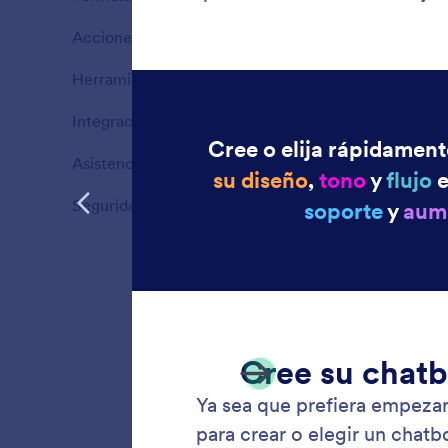
Ventajas
Acciones
4
Ventajas
Herramientas
12
Ventajas
Integraciones
7
Ventajas
Asistencia multicanal
5
Ventajas
Seguridad
4
Ventajas
Comie
Cree un
formula