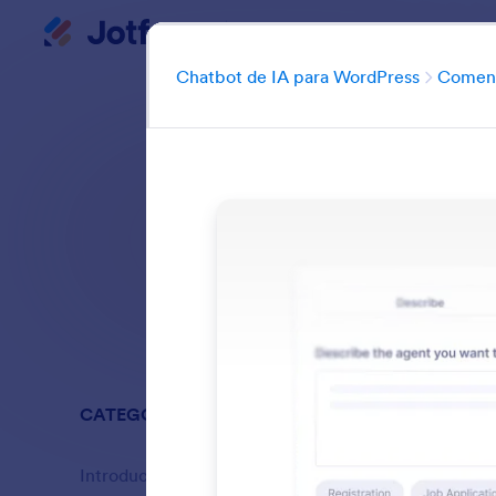
Chatbot de IA para Wor
Inicio del diálogo
Chatbot de IA para WordPress
Comen
Descub
Buscar en todas
CATEGORÍAS
Chatbot de
Introducción
16