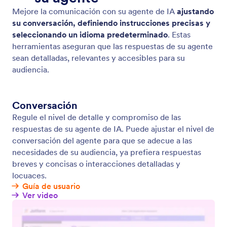
NUEVA
Producto
Ventajas
Herramientas
Herramientas IA
Alternativas
Soporte
Compañía
Contáctenos
Acerca de nosotros
Guía de usuario
Datos de Jotform para IA
Kit de medios
Ayuda
En las noticias
Academia Jotform