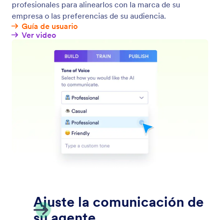
Habilite el chat multilingüe
Permita a los usuarios chatear con su agente en su
lengua materna, lo que mejorará la accesibilidad y la
participación.
Jotform
Mercado
Haga un Formulario
Plantillas
Mi espacio de trabajo
Temas de formulario
Precios
Widgets para formularios
Jotform Enterprise
Integraciones
Ejemplos
Widgets para sitios web