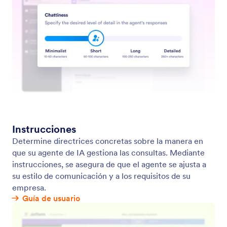
Boletines
Webinarios
Alianzas
Podcasts
Servicios Profesionales
Blog
Reportar Abuso
Historias de Clientes
Reportar problema de
derechos de autor
Recuperar cuenta de
Jotform
Apps