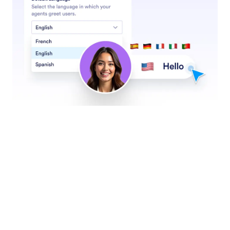
4 Embarcadero Center, Suite 780, San Francisco CA
94111
© 2026 Jotform Inc. El nombre «Jotform» y el logotipo de
Jotform son marcas registradas de Jotform Inc.
Términos y Condiciones
Política de privacidad
Seguridad
Declaración de accesibilidad