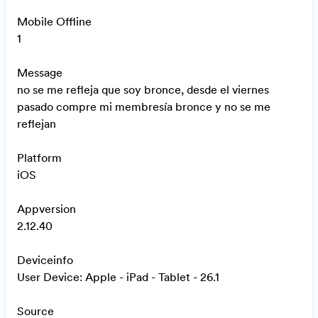
Mobile Offline
1
Message
no se me refleja que soy bronce, desde el viernes
pasado compre mi membresía bronce y no se me
reflejan
Platform
iOS
Appversion
2.12.40
Deviceinfo
User Device: Apple - iPad - Tablet - 26.1
Source